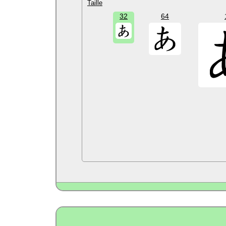
Taille
32
64