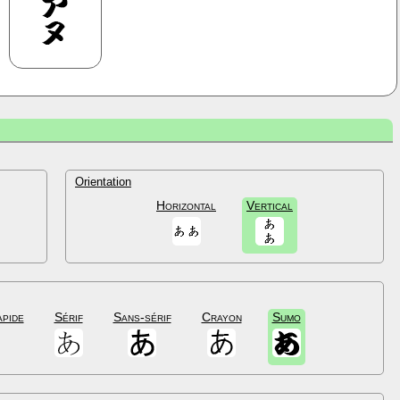
Orientation
Horizontal
Vertical
apide
Sérif
Sans-sérif
Crayon
Sumo