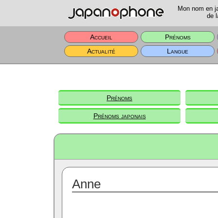
Mon nom en jap
de l
Accueil
Prénoms
Actualité
Langue
Prénoms
Prénoms japonais
Anne