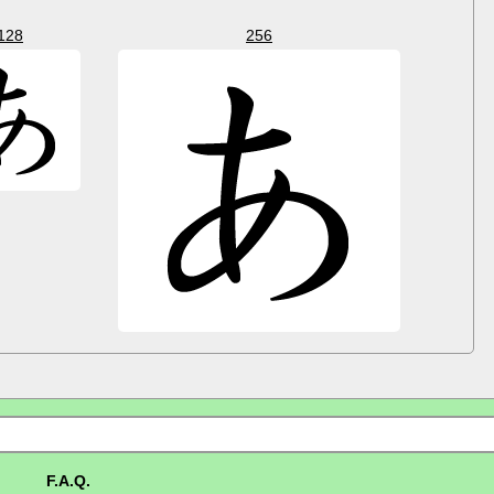
128
256
F.A.Q.