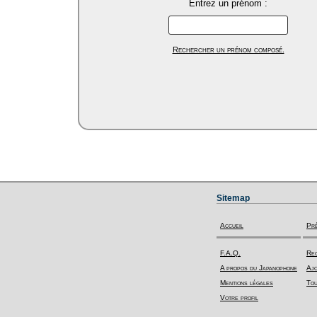
Entrez un prénom :
Rechercher un prénom composé.
Sitemap
Accueil
Pr
F.A.Q.
Rec
A propos du Japanophone
Ajo
Mentions légales
Tou
Votre profil