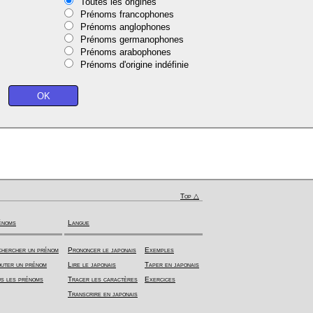
Toutes les origines
Prénoms francophones
Prénoms anglophones
Prénoms germanophones
Prénoms arabophones
Prénoms d'origine indéfinie
Top △
énoms
Langue
hercher un prénom
Prononcer le japonais
Exemples
uter un prénom
Lire le japonais
Taper en japonais
s les prénoms
Tracer les caractères
Exercices
Transcrire en japonais