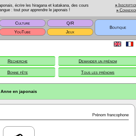
onais, écrire les hiragana et katakana, des cours
»
Inscriptio
angue : tout pour apprendre le japonais !
»
Connexio
Culture
Q/R
Boutique
YouTube
Jeux
Recherche
Demander un prénom
Bonne fête
Tous les prénoms
Anne en japonais
Prénom francophone