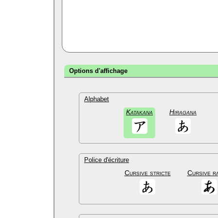
Options d'affichage
Alphabet
Katakana
Hiragana
Police d'écriture
Cursive stricte
Cursive r