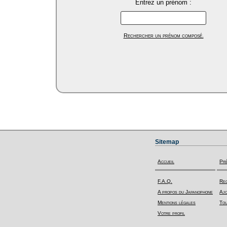
Entrez un prénom :
Rechercher un prénom composé.
Sitemap
Accueil
Pr
F.A.Q.
Rec
A propos du Japanophone
Ajo
Mentions légales
Tou
Votre profil