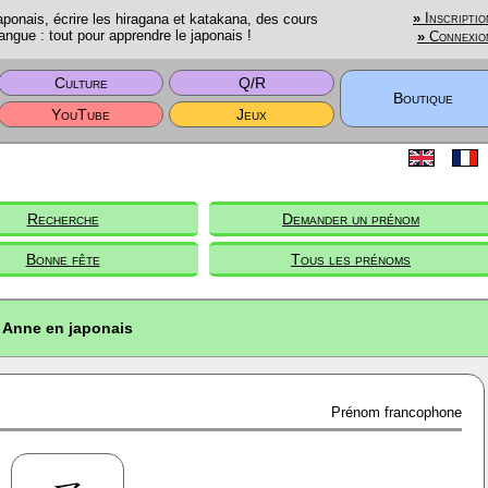
onais, écrire les hiragana et katakana, des cours
»
Inscriptio
angue : tout pour apprendre le japonais !
»
Connexio
Culture
Q/R
Boutique
YouTube
Jeux
Recherche
Demander un prénom
Bonne fête
Tous les prénoms
Anne en japonais
Prénom francophone