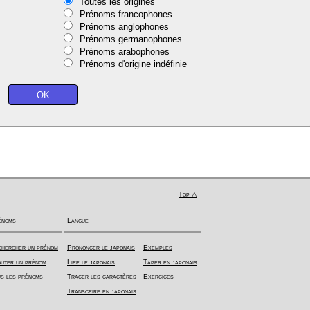
Toutes les origines
Prénoms francophones
Prénoms anglophones
Prénoms germanophones
Prénoms arabophones
Prénoms d'origine indéfinie
Top △
énoms
Langue
hercher un prénom
Prononcer le japonais
Exemples
uter un prénom
Lire le japonais
Taper en japonais
s les prénoms
Tracer les caractères
Exercices
Transcrire en japonais