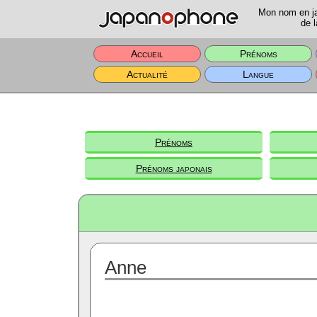
Mon nom en jap
de l
Accueil
Prénoms
Actualité
Langue
Prénoms
Prénoms japonais
Anne