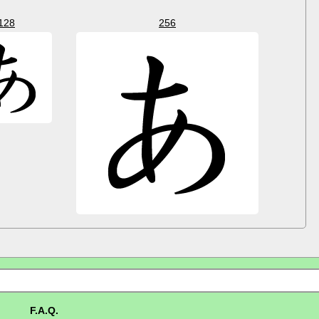
128
256
F.A.Q.