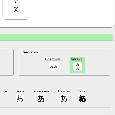
Orientation
Horizontal
Vertical
apide
Sérif
Sans-sérif
Crayon
Sumo