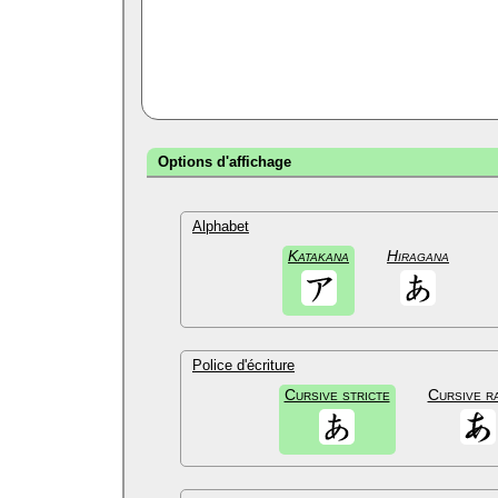
Options d'affichage
Alphabet
Katakana
Hiragana
Police d'écriture
Cursive stricte
Cursive r