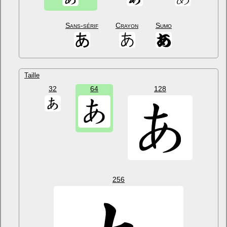
Sans-sérif
Crayon
Sumo
Taille
32
64
128
256