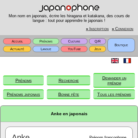
Mon nom en japonais, écrire les hiragana et katakana, des cours de
langue : tout pour apprendre le japonais !
»
Inscription
»
Connexion
Accueil
Prénoms
Culture
Q/R
Boutique
Actualité
Langue
YouTube
Jeux
Demander un
Prénoms
Recherche
prénom
Prénoms japonais
Bonne fête
Tous les prénoms
Anke en japonais
Anke
Prénom francophone