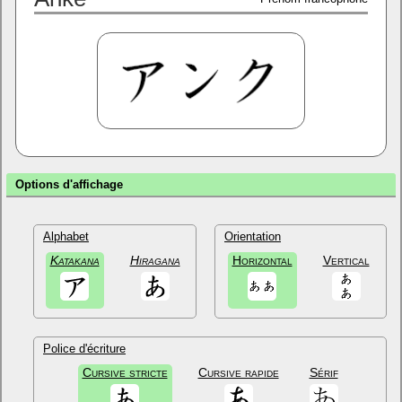
Options d'affichage
Alphabet
Orientation
Katakana
Hiragana
Horizontal
Vertical
Police d'écriture
Cursive stricte
Cursive rapide
Sérif