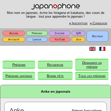
Mon nom en japonais, écrire les hiragana et katakana, des cours de
langue : tout pour apprendre le japonais !
»
Inscription
»
Connexion
Accueil
Prénoms
Culture
Q/R
Boutique
Actualité
Langue
YouTube
Jeux
Demander un
Prénoms
Recherche
prénom
Prénoms japonais
Bonne fête
Tous les prénoms
Anke en japonais
Anke
Prénom francophone