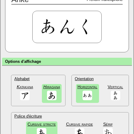
Options d'affichage
Alphabet
Orientation
Katakana
Hiragana
Horizontal
Vertical
Police d'écriture
Cursive stricte
Cursive rapide
Sérif