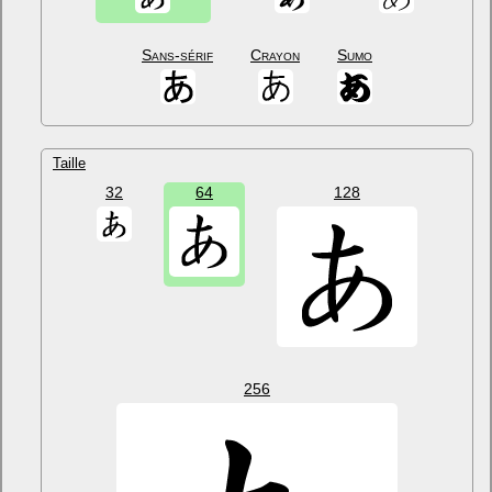
Sans-sérif
Crayon
Sumo
Taille
32
64
128
256