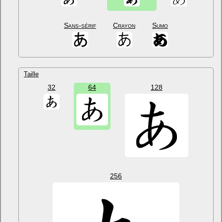
Sans-sérif
Crayon
Sumo
Taille
32
64
128
256