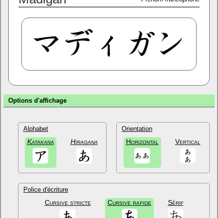
Options d'affichage
Alphabet
Orientation
Katakana
Hiragana
Horizontal
Vertical
Police d'écriture
Cursive stricte
Cursive rapide
Sérif