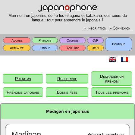
Mon nom en japonais, écrire les hiragana et katakana, des cours de
langue : tout pour apprendre le japonais !
»
Inscription
»
Connexion
Accueil
Prénoms
Culture
Q/R
Boutique
Actualité
Langue
YouTube
Jeux
Demander un
Prénoms
Recherche
prénom
Prénoms japonais
Bonne fête
Tous les prénoms
Madigan en japonais
Madigan
Prénom francophone