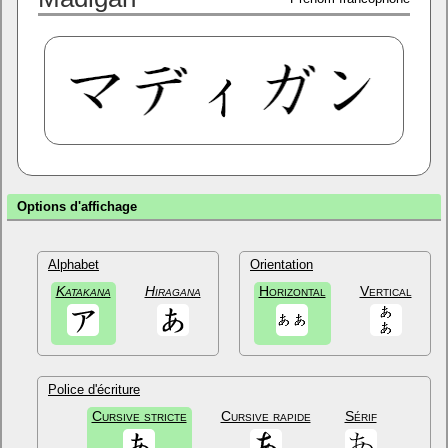
Options d'affichage
Alphabet
Orientation
Katakana
Hiragana
Horizontal
Vertical
Police d'écriture
Cursive stricte
Cursive rapide
Sérif