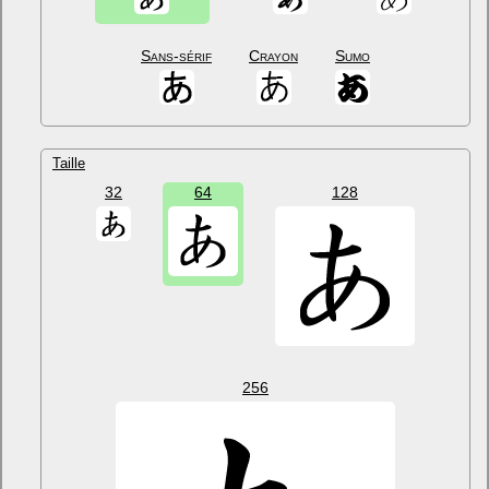
Sans-sérif
Crayon
Sumo
Taille
32
64
128
256