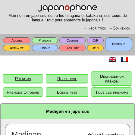
Mon nom en japonais, écrire les hiragana et katakana, des cours de
langue : tout pour apprendre le japonais !
»
Inscription
»
Connexion
Accueil
Prénoms
Culture
Q/R
Boutique
Actualité
Langue
YouTube
Jeux
Demander un
Prénoms
Recherche
prénom
Prénoms japonais
Bonne fête
Tous les prénoms
Madigan en japonais
Madigan
Prénom francophone