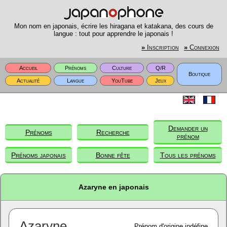
Mon nom en japonais, écrire les hiragana et katakana, des cours de
langue : tout pour apprendre le japonais !
»
Inscription
»
Connexion
Accueil
Prénoms
Culture
Q/R
Boutique
Actualité
Langue
YouTube
Jeux
Demander un
Prénoms
Recherche
prénom
Prénoms japonais
Bonne fête
Tous les prénoms
Azaryne en japonais
Azaryne
Prénom d'origine indéfine