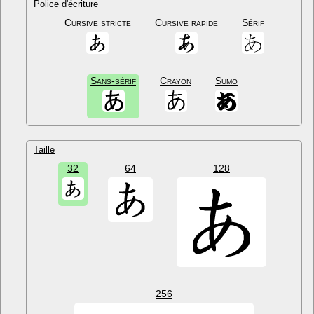
Police d'écriture
Cursive stricte
Cursive rapide
Sérif
Sans-sérif
Crayon
Sumo
Taille
32
64
128
256