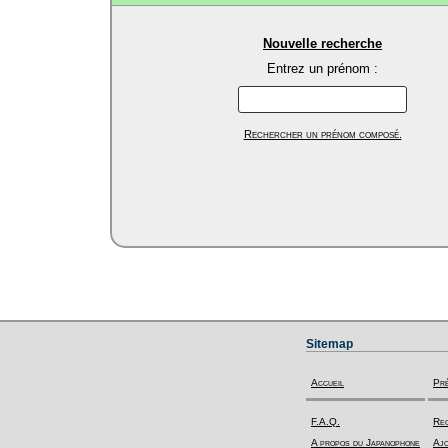
Nouvelle recherche
Entrez un prénom :
Rechercher un prénom composé.
Sitemap
Accueil
Pr
F.A.Q.
Rec
A propos du Japanophone
Ajo