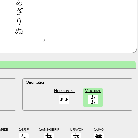
Orientation
Horizontal
Vertical
apide
Sérif
Sans-sérif
Crayon
Sumo