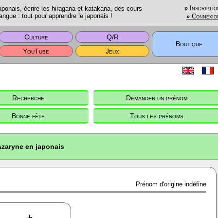
onais, écrire les hiragana et katakana, des cours
»
Inscriptio
angue : tout pour apprendre le japonais !
»
Connexio
Culture
Q/R
Boutique
YouTube
Jeux
Recherche
Demander un prénom
Bonne fête
Tous les prénoms
zaryne en japonais
Prénom d'origine indéfine