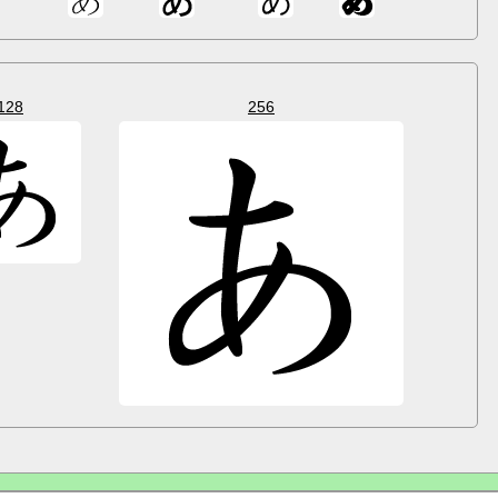
128
256