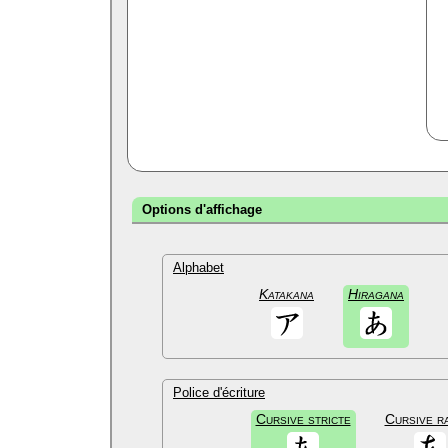
Options d'affichage
Alphabet
Katakana
Hiragana
Police d'écriture
Cursive stricte
Cursive r