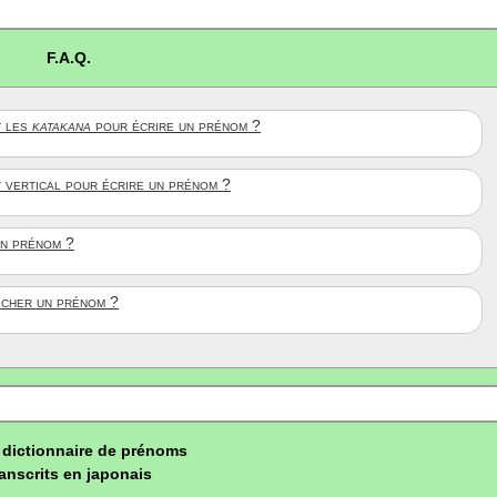
F.A.Q.
 les
katakana
pour écrire un prénom ?
t vertical pour écrire un prénom ?
un prénom ?
ficher un prénom ?
dictionnaire de prénoms
ranscrits en japonais