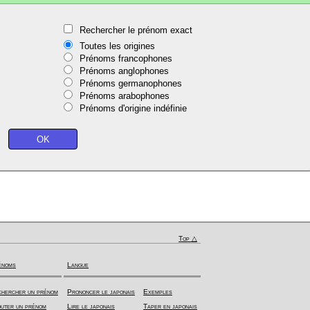
Rechercher le prénom exact
Toutes les origines
Prénoms francophones
Prénoms anglophones
Prénoms germanophones
Prénoms arabophones
Prénoms d'origine indéfinie
Top △
énoms
Langue
hercher un prénom
Prononcer le japonais
Exemples
uter un prénom
Lire le japonais
Taper en japonais