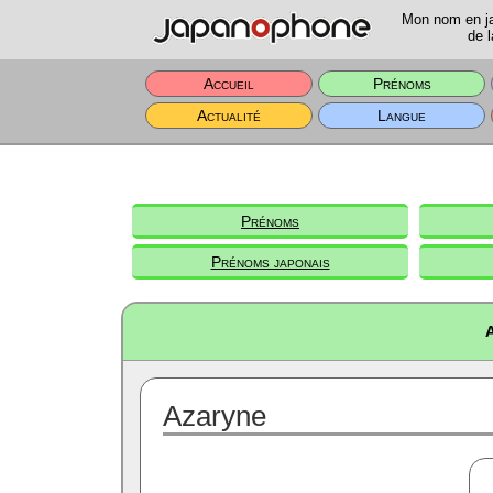
Mon nom en jap
de l
Accueil
Prénoms
Actualité
Langue
Prénoms
Prénoms japonais
A
Azaryne