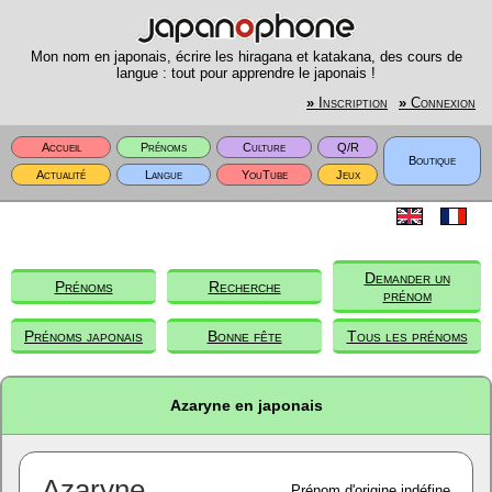
Mon nom en japonais, écrire les hiragana et katakana, des cours de
langue : tout pour apprendre le japonais !
»
Inscription
»
Connexion
Accueil
Prénoms
Culture
Q/R
Boutique
Actualité
Langue
YouTube
Jeux
Demander un
Prénoms
Recherche
prénom
Prénoms japonais
Bonne fête
Tous les prénoms
Azaryne en japonais
Azaryne
Prénom d'origine indéfine