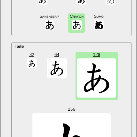
Sans-sérif
Crayon
Sumo
Taille
32
64
128
256