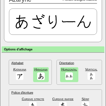
Options d'affichage
Alphabet
Orientation
Katakana
Hiragana
Horizontal
Vertical
Police d'écriture
Cursive stricte
Cursive rapide
Sérif