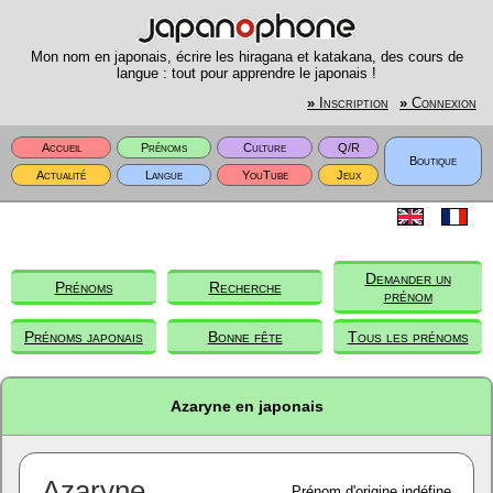
Mon nom en japonais, écrire les hiragana et katakana, des cours de
langue : tout pour apprendre le japonais !
»
Inscription
»
Connexion
Accueil
Prénoms
Culture
Q/R
Boutique
Actualité
Langue
YouTube
Jeux
Demander un
Prénoms
Recherche
prénom
Prénoms japonais
Bonne fête
Tous les prénoms
Azaryne en japonais
Azaryne
Prénom d'origine indéfine