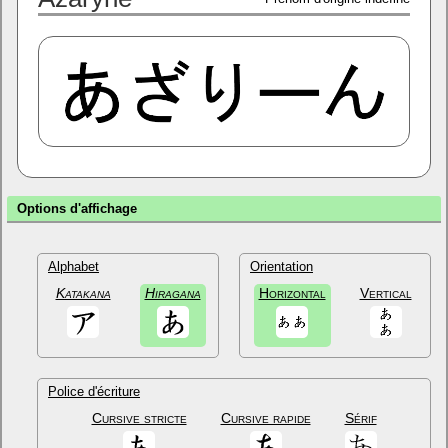
Options d'affichage
Alphabet
Orientation
Katakana
Hiragana
Horizontal
Vertical
Police d'écriture
Cursive stricte
Cursive rapide
Sérif