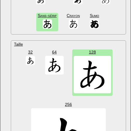
Sans-sérif
Crayon
Sumo
Taille
32
64
128
256