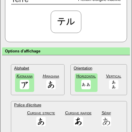
Options d'affichage
Alphabet
Orientation
Katakana
Hiragana
Horizontal
Vertical
Police d'écriture
Cursive stricte
Cursive rapide
Sérif