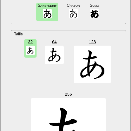
Sans-sérif
Crayon
Sumo
Taille
32
64
128
256