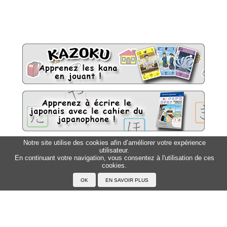
Notre site utilise des cookies afin d’améliorer votre expérience
utilisateur.
Sitemap
Top △
En continuant votre navigation, vous consentez à l'utilisation de ces
cookies.
Accueil
F.A.Q.
A propos du Japanophone
Mentions légales
Votre profil