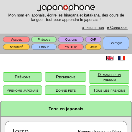
Mon nom en japonais, écrire les hiragana et katakana, des cours de
langue : tout pour apprendre le japonais !
»
Inscription
»
Connexion
Accueil
Prénoms
Culture
Q/R
Boutique
Actualité
Langue
YouTube
Jeux
Demander un
Prénoms
Recherche
prénom
Prénoms japonais
Bonne fête
Tous les prénoms
Terre en japonais
Terre
Prénom d'origine indéfine