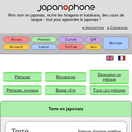
Mon nom en japonais, écrire les hiragana et katakana, des cours de
langue : tout pour apprendre le japonais !
»
Inscription
»
Connexion
Accueil
Prénoms
Culture
Q/R
Boutique
Actualité
Langue
YouTube
Jeux
Demander un
Prénoms
Recherche
prénom
Prénoms japonais
Bonne fête
Tous les prénoms
Terre en japonais
Terre
Prénom d'origine indéfine