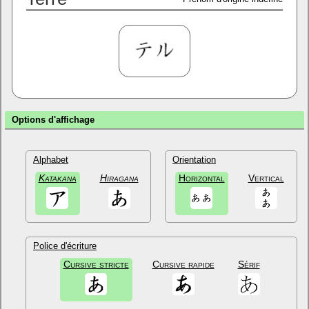
Options d'affichage
Alphabet
Orientation
Katakana
Hiragana
Horizontal
Vertical
Police d'écriture
Cursive stricte
Cursive rapide
Sérif