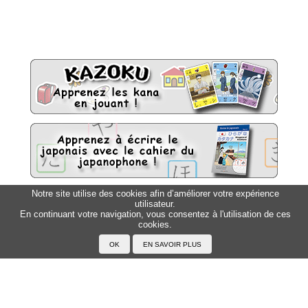
Notre site utilise des cookies afin d’améliorer votre expérience
utilisateur.
Sitemap
Top △
En continuant votre navigation, vous consentez à l'utilisation de ces
cookies.
Accueil
F.A.Q.
A propos du Japanophone
Mentions légales
Votre profil