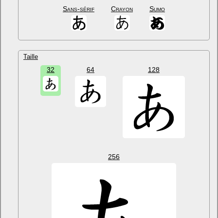
Sans-sérif
Crayon
Sumo
Taille
32
64
128
256