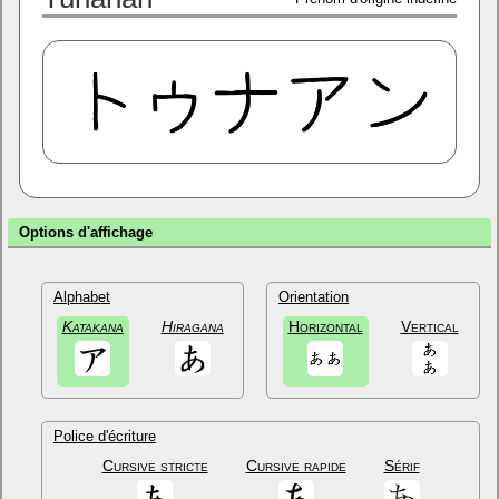
Options d'affichage
Alphabet
Orientation
Katakana
Hiragana
Horizontal
Vertical
Police d'écriture
Cursive stricte
Cursive rapide
Sérif