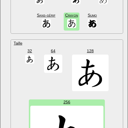
Sans-sérif
Crayon
Sumo
Taille
32
64
128
256