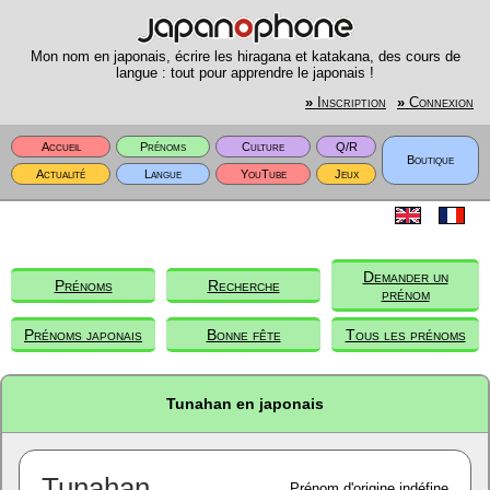
Mon nom en japonais, écrire les hiragana et katakana, des cours de
langue : tout pour apprendre le japonais !
»
Inscription
»
Connexion
Accueil
Prénoms
Culture
Q/R
Boutique
Actualité
Langue
YouTube
Jeux
Demander un
Prénoms
Recherche
prénom
Prénoms japonais
Bonne fête
Tous les prénoms
Tunahan en japonais
Tunahan
Prénom d'origine indéfine