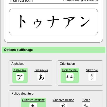
Options d'affichage
Alphabet
Orientation
Katakana
Hiragana
Horizontal
Vertical
Police d'écriture
Cursive stricte
Cursive rapide
Sérif