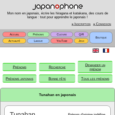
Mon nom en japonais, écrire les hiragana et katakana, des cours de
langue : tout pour apprendre le japonais !
»
Inscription
»
Connexion
Accueil
Prénoms
Culture
Q/R
Boutique
Actualité
Langue
YouTube
Jeux
Demander un
Prénoms
Recherche
prénom
Prénoms japonais
Bonne fête
Tous les prénoms
Tunahan en japonais
Tunahan
Prénom d'origine indéfine