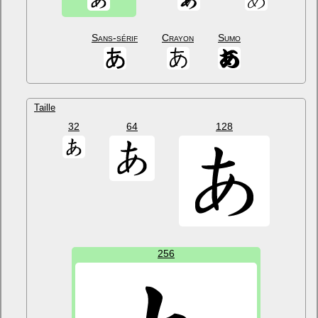
Sans-sérif
Crayon
Sumo
Taille
32
64
128
256