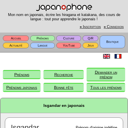
Mon nom en japonais, écrire les hiragana et katakana, des cours de
langue : tout pour apprendre le japonais !
»
Inscription
»
Connexion
Accueil
Prénoms
Culture
Q/R
Boutique
Actualité
Langue
YouTube
Jeux
Demander un
Prénoms
Recherche
prénom
Prénoms japonais
Bonne fête
Tous les prénoms
Isgandar en japonais
Isgandar
Prénom d'origine indéfine