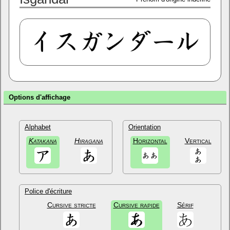
Options d'affichage
Alphabet
Orientation
Katakana
Hiragana
Horizontal
Vertical
Police d'écriture
Cursive stricte
Cursive rapide
Sérif