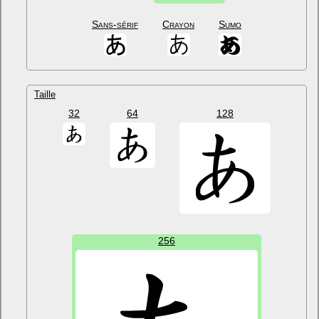
Sans-sérif
Crayon
Sumo
Taille
32
64
128
256