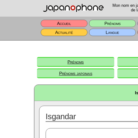
Mon nom en jap
de l
Accueil
Prénoms
Actualité
Langue
Prénoms
Prénoms japonais
I
Isgandar