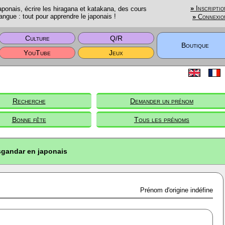
onais, écrire les hiragana et katakana, des cours
»
Inscriptio
angue : tout pour apprendre le japonais !
»
Connexio
Culture
Q/R
Boutique
YouTube
Jeux
Recherche
Demander un prénom
Bonne fête
Tous les prénoms
sgandar en japonais
Prénom d'origine indéfine