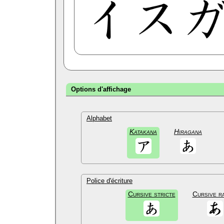
Options d'affichage
Alphabet
Katakana
Hiragana
Police d'écriture
Cursive stricte
Cursive r