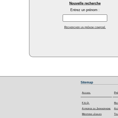
Nouvelle recherche
Entrez un prénom :
Rechercher un prénom composé.
Sitemap
Accueil
Pr
F.A.Q.
Rec
A propos du Japanophone
Ajo
Mentions légales
Tou