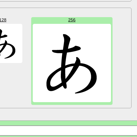
128
256