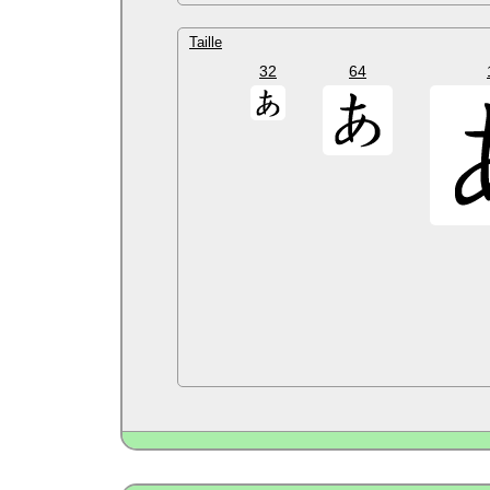
Taille
32
64