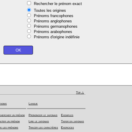
Rechercher le prénom exact
Toutes les origines
Prénoms francophones
Prénoms anglophones
Prénoms germanophones
Prénoms arabophones
Prénoms d'origine indéfinie
Top △
énoms
Langue
hercher un prénom
Prononcer le japonais
Exemples
uter un prénom
Lire le japonais
Taper en japonais
s les prénoms
Tracer les caractères
Exercices