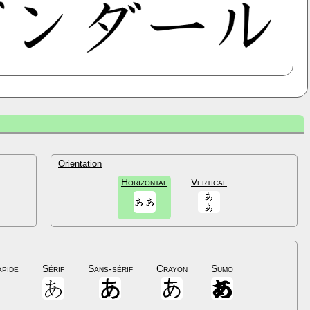
Orientation
Horizontal
Vertical
apide
Sérif
Sans-sérif
Crayon
Sumo