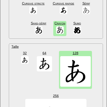
Cursive stricte
Cursive rapide
Sérif
Sans-sérif
Crayon
Sumo
Taille
32
64
128
256