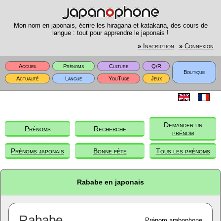
Mon nom en japonais, écrire les hiragana et katakana, des cours de
langue : tout pour apprendre le japonais !
»
Inscription
»
Connexion
Accueil
Prénoms
Culture
Q/R
Boutique
Actualité
Langue
YouTube
Jeux
Demander un
Prénoms
Recherche
prénom
Prénoms japonais
Bonne fête
Tous les prénoms
Rababe en japonais
Rababe
Prénom arabophone