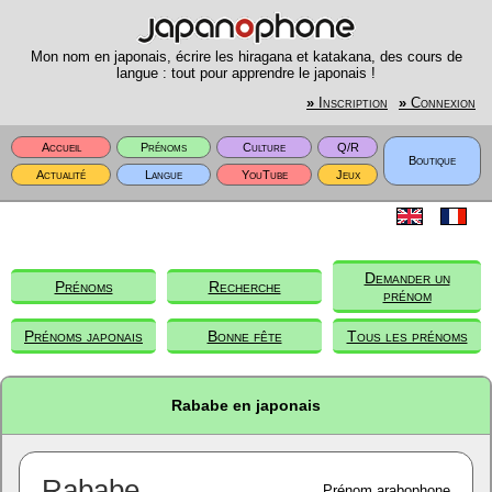
Mon nom en japonais, écrire les hiragana et katakana, des cours de
langue : tout pour apprendre le japonais !
»
Inscription
»
Connexion
Accueil
Prénoms
Culture
Q/R
Boutique
Actualité
Langue
YouTube
Jeux
Demander un
Prénoms
Recherche
prénom
Prénoms japonais
Bonne fête
Tous les prénoms
Rababe en japonais
Rababe
Prénom arabophone