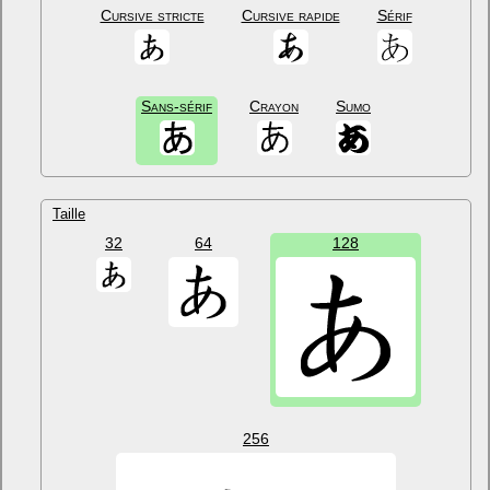
Cursive stricte
Cursive rapide
Sérif
Sans-sérif
Crayon
Sumo
Taille
32
64
128
256