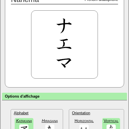
Options d'affichage
Alphabet
Orientation
Katakana
Hiragana
Horizontal
Vertical