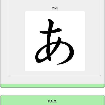
256
F.A.Q.