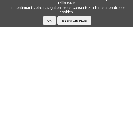
utilisateur.
Sitemap
Top △
En continuant votre navigation, vous consentez à l'utilisation de ces
cookies.
Accueil
F.A.Q.
A propos du Japanophone
Mentions légales
Votre profil
Prénoms
Rechercher un prénom
Ajouter un prénom
Tous les prénoms
Langue
Prononcer le japonais
Exemples
Lire le japonais
Taper en japonais
Tracer les caractères
Exercices
Transcrire en japonais