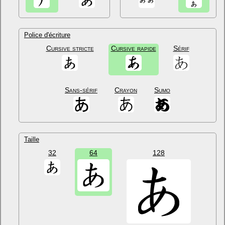
Police d'écriture
Cursive stricte
Cursive rapide
Sérif
Sans-sérif
Crayon
Sumo
Taille
32
64
128