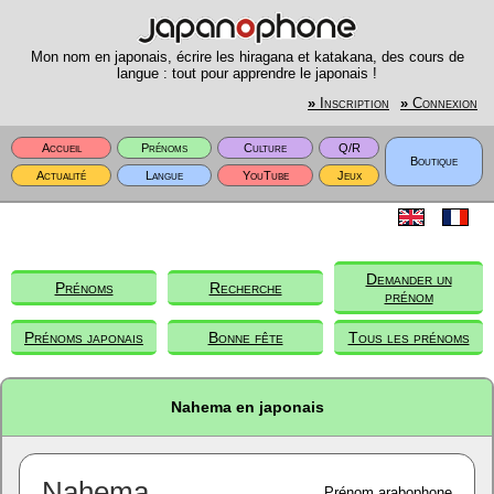
Mon nom en japonais, écrire les hiragana et katakana, des cours de
langue : tout pour apprendre le japonais !
»
Inscription
»
Connexion
Accueil
Prénoms
Culture
Q/R
Boutique
Actualité
Langue
YouTube
Jeux
Demander un
Prénoms
Recherche
prénom
Prénoms japonais
Bonne fête
Tous les prénoms
Nahema en japonais
Nahema
Prénom arabophone