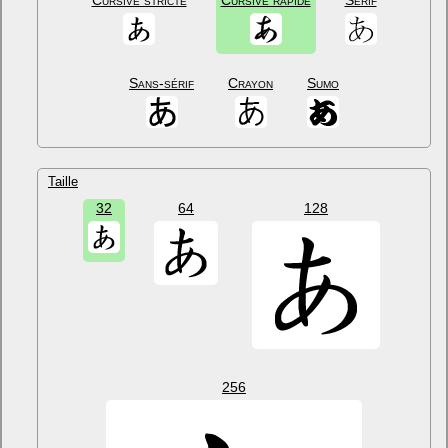
Cursive stricte
Cursive rapide
Sérif
Sans-sérif
Crayon
Sumo
Taille
32
64
128
256