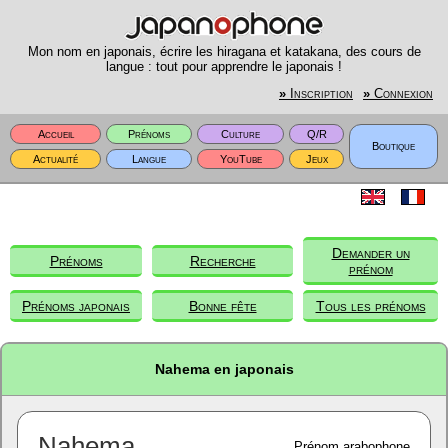
Mon nom en japonais, écrire les hiragana et katakana, des cours de
langue : tout pour apprendre le japonais !
»
Inscription
»
Connexion
Accueil
Prénoms
Culture
Q/R
Boutique
Actualité
Langue
YouTube
Jeux
Demander un
Prénoms
Recherche
prénom
Prénoms japonais
Bonne fête
Tous les prénoms
Nahema en japonais
Nahema
Prénom arabophone