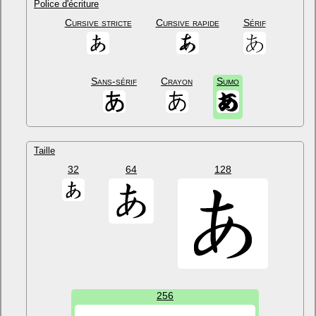
Police d'écriture
Cursive stricte
Cursive rapide
Sérif
Sans-sérif
Crayon
Sumo
Taille
32
64
128
256