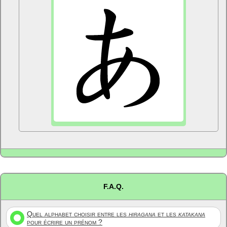
F.A.Q.
Quel alphabet choisir entre les
hiragana
et les
katakana
pour écrire un prénom ?