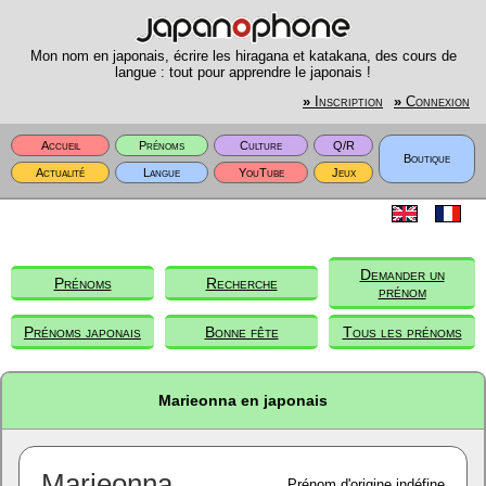
Mon nom en japonais, écrire les hiragana et katakana, des cours de
langue : tout pour apprendre le japonais !
»
Inscription
»
Connexion
Accueil
Prénoms
Culture
Q/R
Boutique
Actualité
Langue
YouTube
Jeux
Demander un
Prénoms
Recherche
prénom
Prénoms japonais
Bonne fête
Tous les prénoms
Marieonna en japonais
Marieonna
Prénom d'origine indéfine