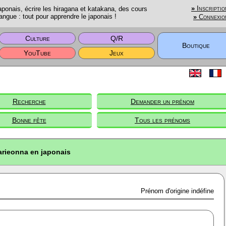
onais, écrire les hiragana et katakana, des cours
»
Inscriptio
angue : tout pour apprendre le japonais !
»
Connexio
Culture
Q/R
Boutique
YouTube
Jeux
Recherche
Demander un prénom
Bonne fête
Tous les prénoms
rieonna en japonais
Prénom d'origine indéfine