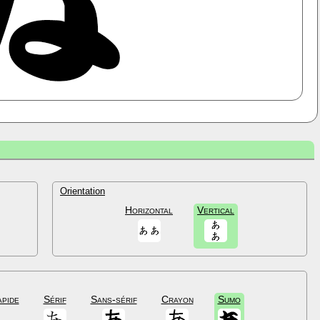
Orientation
Horizontal
Vertical
apide
Sérif
Sans-sérif
Crayon
Sumo