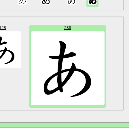
128
256