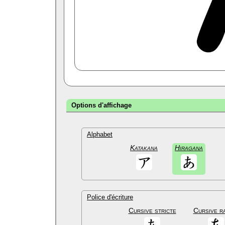
Options d'affichage
Alphabet
Katakana
Hiragana
Police d'écriture
Cursive stricte
Cursive r