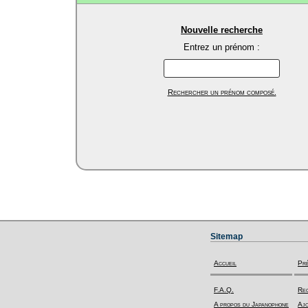
Nouvelle recherche
Entrez un prénom :
Rechercher un prénom composé.
Sitemap
Accueil
Pr
F.A.Q.
Rec
A propos du Japanophone
Ajo