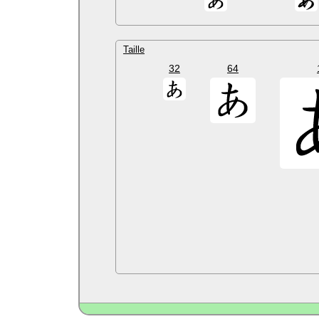
Taille
32
64