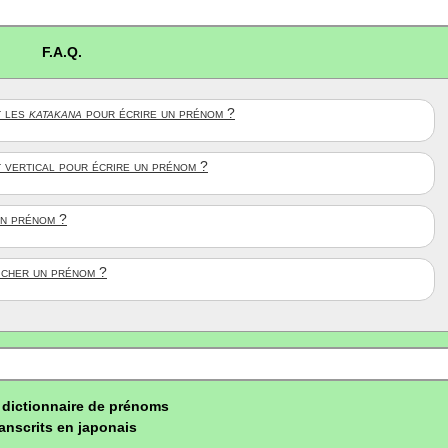
F.A.Q.
 les
katakana
pour écrire un prénom ?
t vertical pour écrire un prénom ?
un prénom ?
ficher un prénom ?
dictionnaire de prénoms
ranscrits en japonais