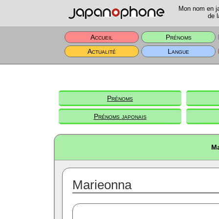
Mon nom en jap
de l
Accueil
Prénoms
Actualité
Langue
Prénoms
Prénoms japonais
Ma
Marieonna