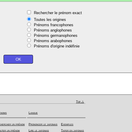
Rechercher le prénom exact
Toutes les origines
Prénoms francophones
Prénoms anglophones
Prénoms germanophones
Prénoms arabophones
Prénoms d'origine indéfinie
Top △
énoms
Langue
hercher un prénom
Prononcer le japonais
Exemples
uter un prénom
Lire le japonais
Taper en japonais