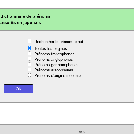
dictionnaire de prénoms
ranscrits en japonais
Rechercher le prénom exact
Toutes les origines
Prénoms francophones
Prénoms anglophones
Prénoms germanophones
Prénoms arabophones
Prénoms d'origine indéfinie
Top △