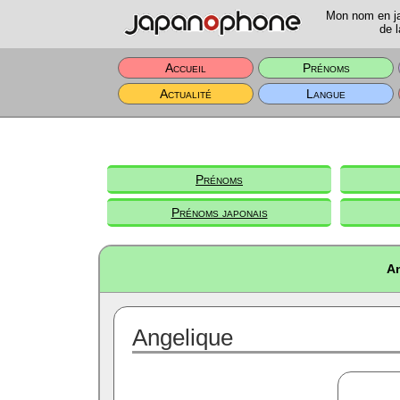
Mon nom en jap
de l
Accueil
Prénoms
Actualité
Langue
Prénoms
Prénoms japonais
An
Angelique