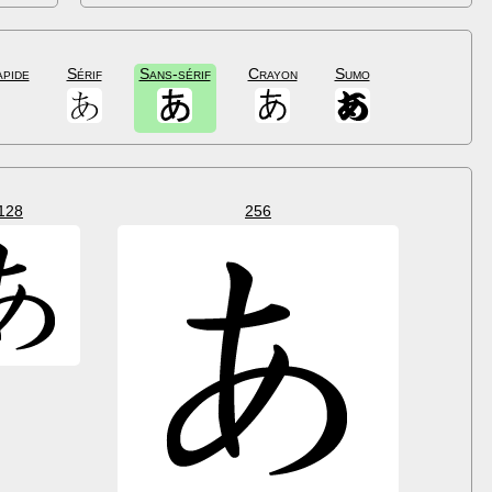
apide
Sérif
Sans-sérif
Crayon
Sumo
128
256