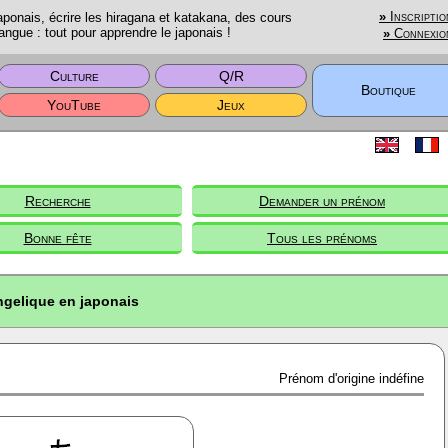
onais, écrire les hiragana et katakana, des cours
»
Inscriptio
angue : tout pour apprendre le japonais !
»
Connexio
Culture
Q/R
Boutique
YouTube
Jeux
Recherche
Demander un prénom
Bonne fête
Tous les prénoms
gelique en japonais
Prénom d'origine indéfine