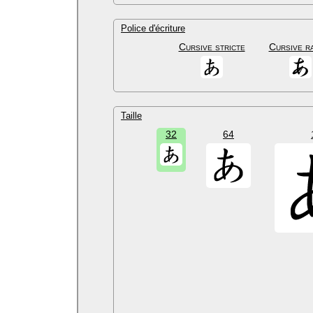
Police d'écriture
Cursive stricte
Cursive r
Taille
32
64