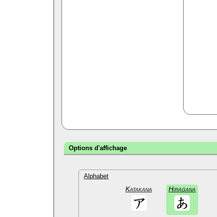
Options d'affichage
Alphabet
Katakana
Hiragana