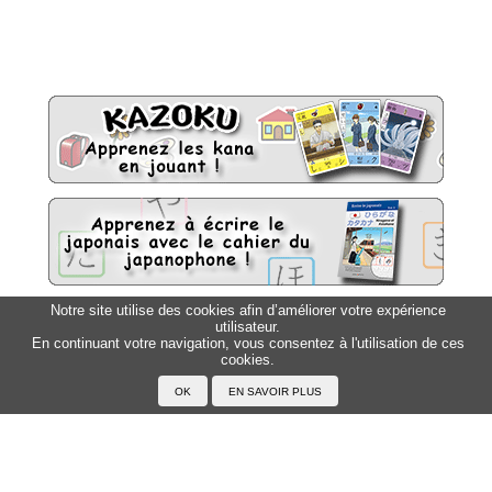
Notre site utilise des cookies afin d’améliorer votre expérience
utilisateur.
Sitemap
Top △
En continuant votre navigation, vous consentez à l'utilisation de ces
cookies.
Accueil
F.A.Q.
A propos du Japanophone
Mentions légales
Votre profil