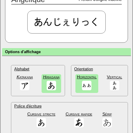
Options d'affichage
Alphabet
Orientation
Katakana
Hiragana
Horizontal
Vertical
Police d'écriture
Cursive stricte
Cursive rapide
Sérif