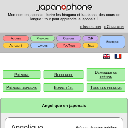
Mon nom en japonais, écrire les hiragana et katakana, des cours de
langue : tout pour apprendre le japonais !
»
Inscription
»
Connexion
Accueil
Prénoms
Culture
Q/R
Boutique
Actualité
Langue
YouTube
Jeux
Demander un
Prénoms
Recherche
prénom
Prénoms japonais
Bonne fête
Tous les prénoms
Angelique en japonais
Angelique
Prénom d'origine indéfine