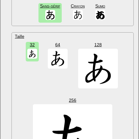
Sans-sérif
Crayon
Sumo
Taille
32
64
128
256