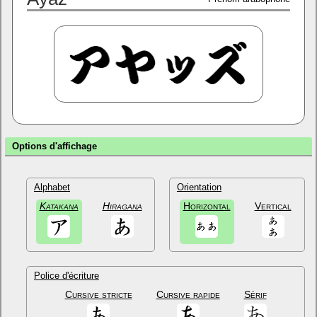
Options d'affichage
Alphabet
Orientation
Katakana
Hiragana
Horizontal
Vertical
Police d'écriture
Cursive stricte
Cursive rapide
Sérif