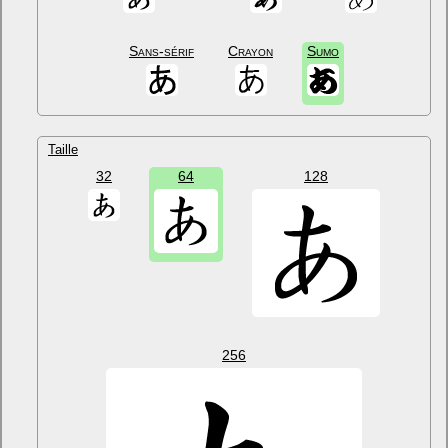
Sans-sérif
Crayon
Sumo
Taille
32
64
128
256