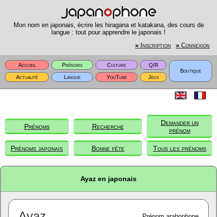
Mon nom en japonais, écrire les hiragana et katakana, des cours de
langue : tout pour apprendre le japonais !
»
Inscription
»
Connexion
Accueil
Prénoms
Culture
Q/R
Boutique
Actualité
Langue
YouTube
Jeux
Demander un
Prénoms
Recherche
prénom
Prénoms japonais
Bonne fête
Tous les prénoms
Ayaz en japonais
Ayaz
Prénom arabophone