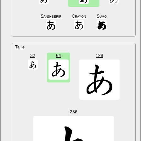
Sans-sérif
Crayon
Sumo
Taille
32
64
128
256