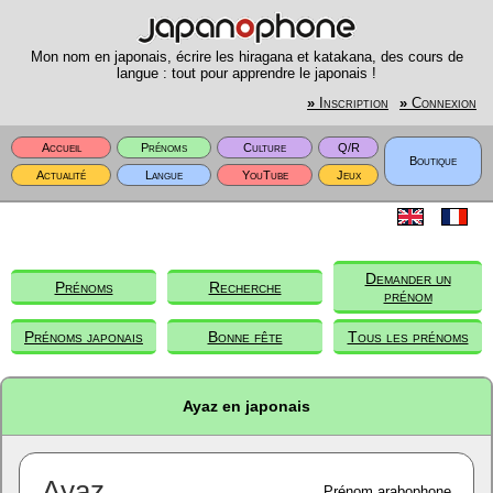
Mon nom en japonais, écrire les hiragana et katakana, des cours de
langue : tout pour apprendre le japonais !
»
Inscription
»
Connexion
Accueil
Prénoms
Culture
Q/R
Boutique
Actualité
Langue
YouTube
Jeux
Demander un
Prénoms
Recherche
prénom
Prénoms japonais
Bonne fête
Tous les prénoms
Ayaz en japonais
Ayaz
Prénom arabophone