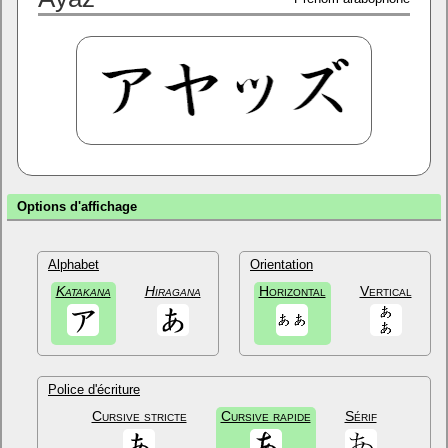
Options d'affichage
Alphabet
Orientation
Katakana
Hiragana
Horizontal
Vertical
Police d'écriture
Cursive stricte
Cursive rapide
Sérif