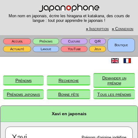
Mon nom en japonais, écrire les hiragana et katakana, des cours de
langue : tout pour apprendre le japonais !
»
Inscription
»
Connexion
Accueil
Prénoms
Culture
Q/R
Boutique
Actualité
Langue
YouTube
Jeux
Demander un
Prénoms
Recherche
prénom
Prénoms japonais
Bonne fête
Tous les prénoms
Xavi en japonais
Xavi
Prénom d'origine indéfine