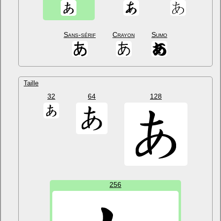
Sans-sérif
Crayon
Sumo
Taille
32
64
128
256