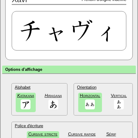
Options d'affichage
Alphabet
Orientation
Katakana
Hiragana
Horizontal
Vertical
Police d'écriture
Cursive stricte
Cursive rapide
Sérif