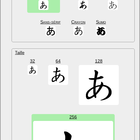
Sans-sérif
Crayon
Sumo
Taille
32
64
128
256