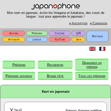
Mon nom en japonais, écrire les hiragana et katakana, des cours de
langue : tout pour apprendre le japonais !
»
Inscription
»
Connexion
Accueil
Prénoms
Culture
Q/R
Boutique
Actualité
Langue
YouTube
Jeux
Demander un
Prénoms
Recherche
prénom
Prénoms japonais
Bonne fête
Tous les prénoms
Xavi en japonais
Xavi
Prénom d'origine indéfine