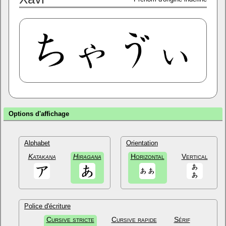
Options d'affichage
Alphabet
Orientation
Katakana
Hiragana
Horizontal
Vertical
Police d'écriture
Cursive stricte
Cursive rapide
Sérif