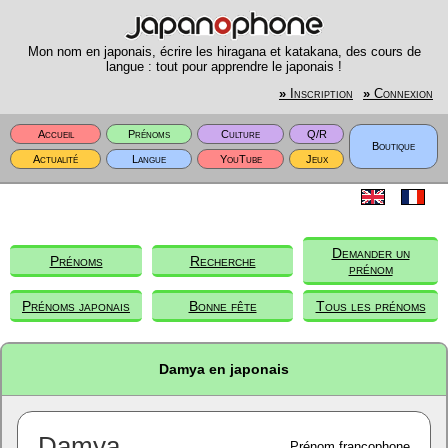
Mon nom en japonais, écrire les hiragana et katakana, des cours de
langue : tout pour apprendre le japonais !
»
Inscription
»
Connexion
Accueil
Prénoms
Culture
Q/R
Boutique
Actualité
Langue
YouTube
Jeux
Demander un
Prénoms
Recherche
prénom
Prénoms japonais
Bonne fête
Tous les prénoms
Damya en japonais
Damya
Prénom francophone