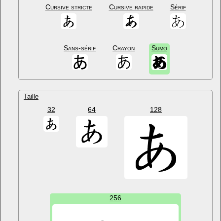
Cursive stricte
Cursive rapide
Sérif
Sans-sérif
Crayon
Sumo
Taille
32
64
128
256