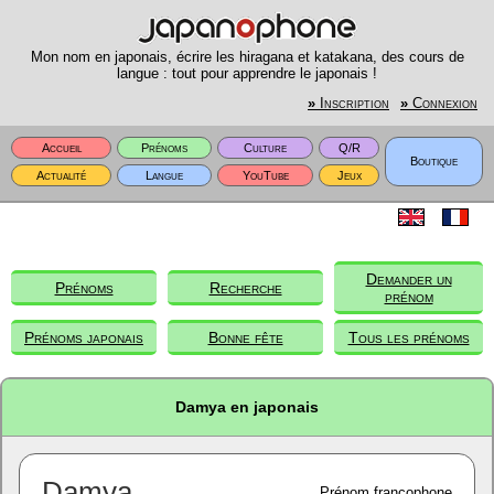
Mon nom en japonais, écrire les hiragana et katakana, des cours de
langue : tout pour apprendre le japonais !
»
Inscription
»
Connexion
Accueil
Prénoms
Culture
Q/R
Boutique
Actualité
Langue
YouTube
Jeux
Demander un
Prénoms
Recherche
prénom
Prénoms japonais
Bonne fête
Tous les prénoms
Damya en japonais
Damya
Prénom francophone