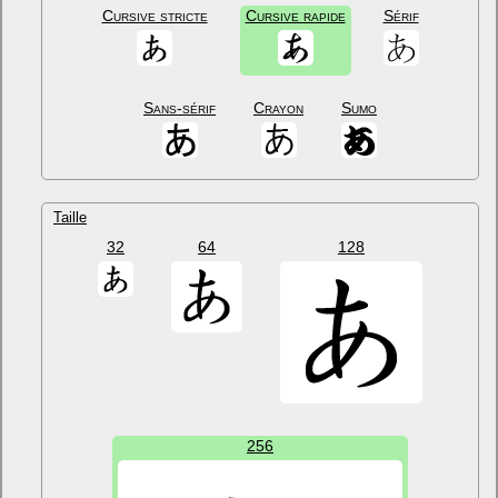
Cursive stricte
Cursive rapide
Sérif
Sans-sérif
Crayon
Sumo
Taille
32
64
128
256