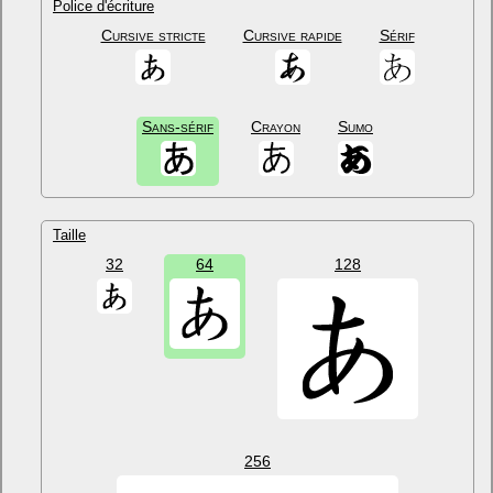
Police d'écriture
Cursive stricte
Cursive rapide
Sérif
Sans-sérif
Crayon
Sumo
Taille
32
64
128
256