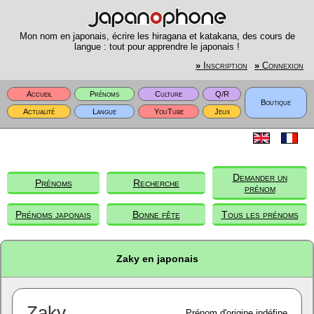
Mon nom en japonais, écrire les hiragana et katakana, des cours de
langue : tout pour apprendre le japonais !
»
Inscription
»
Connexion
Accueil
Prénoms
Culture
Q/R
Boutique
Actualité
Langue
YouTube
Jeux
Demander un
Prénoms
Recherche
prénom
Prénoms japonais
Bonne fête
Tous les prénoms
Zaky en japonais
Zaky
Prénom d'origine indéfine