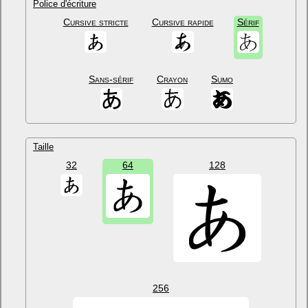
Police d'écriture
Cursive stricte
Cursive rapide
Sérif
Sans-sérif
Crayon
Sumo
Taille
32
64
128
256