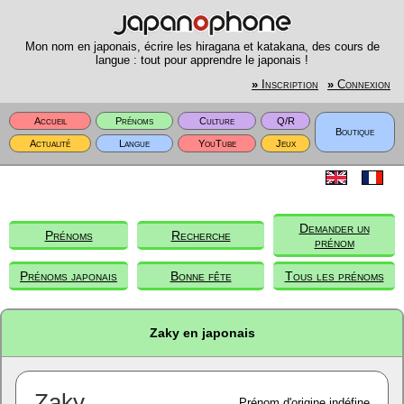
Mon nom en japonais, écrire les hiragana et katakana, des cours de
langue : tout pour apprendre le japonais !
»
Inscription
»
Connexion
Accueil
Prénoms
Culture
Q/R
Boutique
Actualité
Langue
YouTube
Jeux
Demander un
Prénoms
Recherche
prénom
Prénoms japonais
Bonne fête
Tous les prénoms
Zaky en japonais
Zaky
Prénom d'origine indéfine