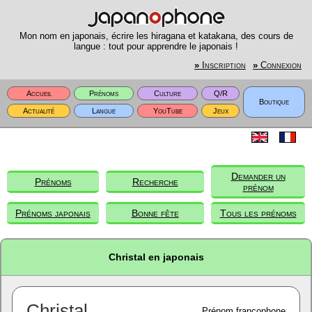
Mon nom en japonais, écrire les hiragana et katakana, des cours de
langue : tout pour apprendre le japonais !
»
Inscription
»
Connexion
Accueil
Prénoms
Culture
Q/R
Boutique
Actualité
Langue
YouTube
Jeux
Demander un
Prénoms
Recherche
prénom
Prénoms japonais
Bonne fête
Tous les prénoms
Christal en japonais
Christal
Prénom francophone