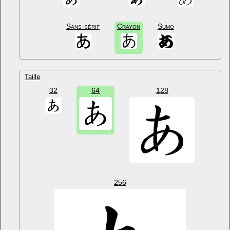
Sans-sérif
Crayon
Sumo
Taille
32
64
128
256