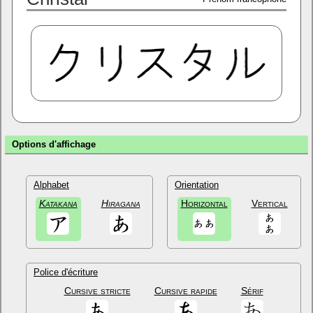
Options d'affichage
Alphabet
Orientation
Katakana
Hiragana
Horizontal
Vertical
Police d'écriture
Cursive stricte
Cursive rapide
Sérif