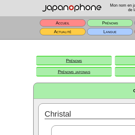
Mon nom en jap
de l
Accueil
Prénoms
Actualité
Langue
Prénoms
Prénoms japonais
Christal