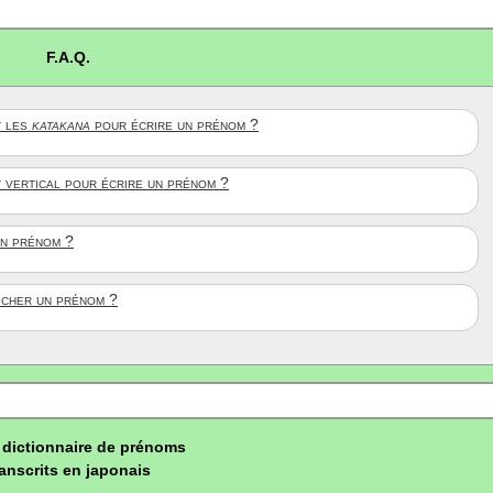
F.A.Q.
 les
katakana
pour écrire un prénom ?
t vertical pour écrire un prénom ?
un prénom ?
ficher un prénom ?
dictionnaire de prénoms
ranscrits en japonais