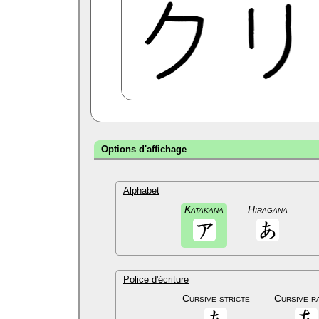
Options d'affichage
Alphabet
Katakana
Hiragana
Police d'écriture
Cursive stricte
Cursive r