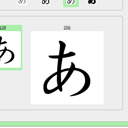
128
256