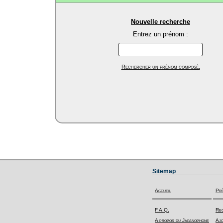
Nouvelle recherche
Entrez un prénom :
Rechercher un prénom composé.
Sitemap
Accueil
Pr
F.A.Q.
Rec
A propos du Japanophone
Ajo