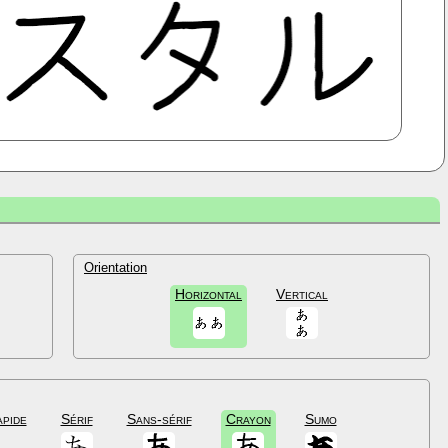
Orientation
Horizontal
Vertical
apide
Sérif
Sans-sérif
Crayon
Sumo