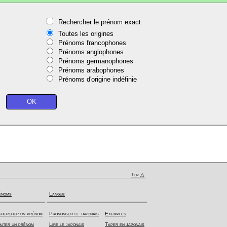
Rechercher le prénom exact
Toutes les origines
Prénoms francophones
Prénoms anglophones
Prénoms germanophones
Prénoms arabophones
Prénoms d'origine indéfinie
Top △
énoms
Langue
hercher un prénom
Prononcer le japonais
Exemples
uter un prénom
Lire le japonais
Taper en japonais