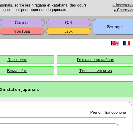
onais, écrire les hiragana et katakana, des cours
»
Inscriptio
angue : tout pour apprendre le japonais !
»
Connexio
Culture
Q/R
Boutique
YouTube
Jeux
Recherche
Demander un prénom
Bonne fête
Tous les prénoms
Christal en japonais
Prénom francophone