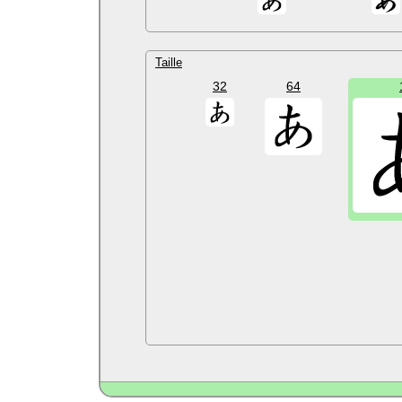
Taille
32
64