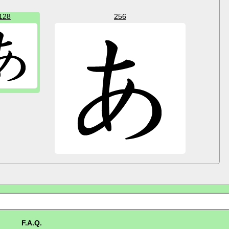
128
256
F.A.Q.