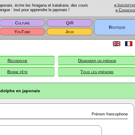
onais, écrire les hiragana et katakana, des cours
»
Inscriptio
angue : tout pour apprendre le japonais !
»
Connexio
Culture
Q/R
Boutique
YouTube
Jeux
Recherche
Demander un prénom
Bonne fête
Tous les prénoms
dolphe en japonais
Prénom francophone