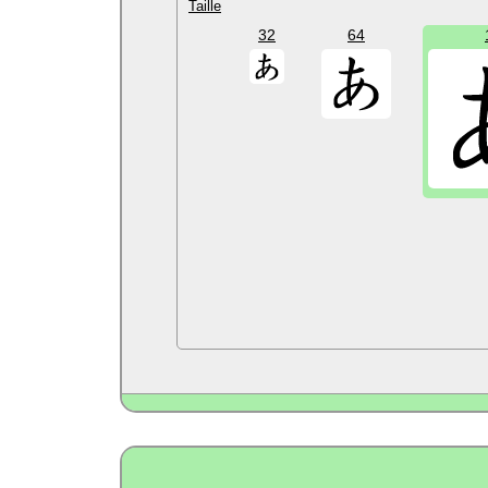
Taille
32
64