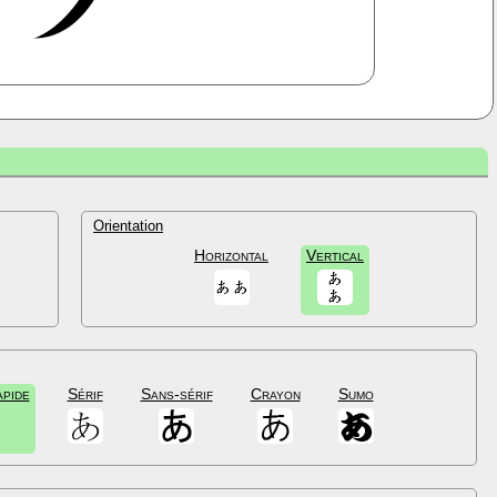
Orientation
Horizontal
Vertical
apide
Sérif
Sans-sérif
Crayon
Sumo