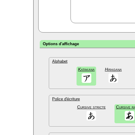
Options d'affichage
Alphabet
Katakana
Hiragana
Police d'écriture
Cursive stricte
Cursive r