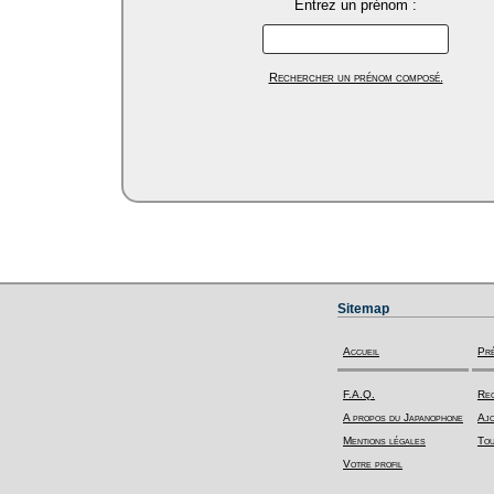
Entrez un prénom :
Rechercher un prénom composé.
Sitemap
Accueil
Pr
F.A.Q.
Rec
A propos du Japanophone
Ajo
Mentions légales
Tou
Votre profil