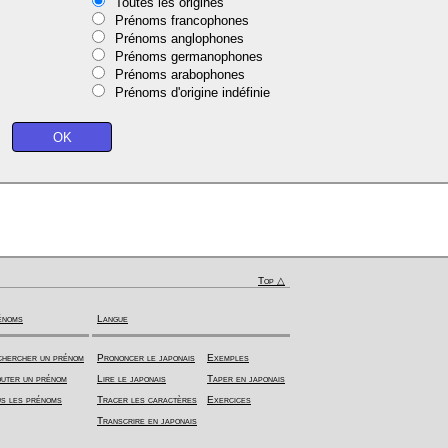
Toutes les origines
Prénoms francophones
Prénoms anglophones
Prénoms germanophones
Prénoms arabophones
Prénoms d'origine indéfinie
Top △
énoms
Langue
hercher un prénom
Prononcer le japonais
Exemples
uter un prénom
Lire le japonais
Taper en japonais
s les prénoms
Tracer les caractères
Exercices
Transcrire en japonais