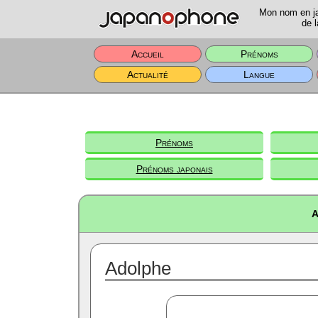
Mon nom en jap
de l
Accueil
Prénoms
Actualité
Langue
Prénoms
Prénoms japonais
A
Adolphe