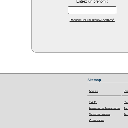
Entrez un prénom :
Rechercher un prénom composé.
Sitemap
Accueil
Pr
F.A.Q.
Rec
A propos du Japanophone
Ajo
Mentions légales
Tou
Votre profil