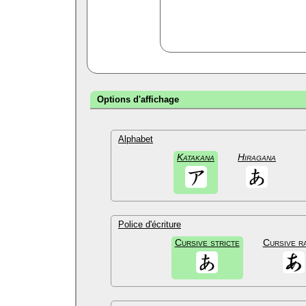
Options d'affichage
Alphabet
Katakana
Hiragana
Police d'écriture
Cursive stricte
Cursive r