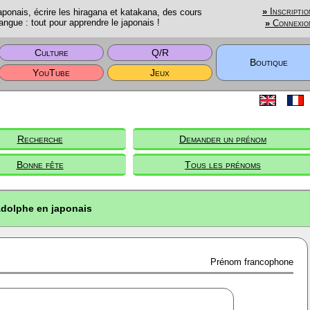
onais, écrire les hiragana et katakana, des cours
»
Inscriptio
angue : tout pour apprendre le japonais !
»
Connexio
Culture
Q/R
Boutique
YouTube
Jeux
Recherche
Demander un prénom
Bonne fête
Tous les prénoms
dolphe en japonais
Prénom francophone