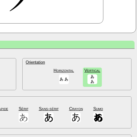
Orientation
Horizontal
Vertical
apide
Sérif
Sans-sérif
Crayon
Sumo