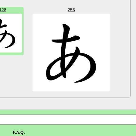
128
256
F.A.Q.