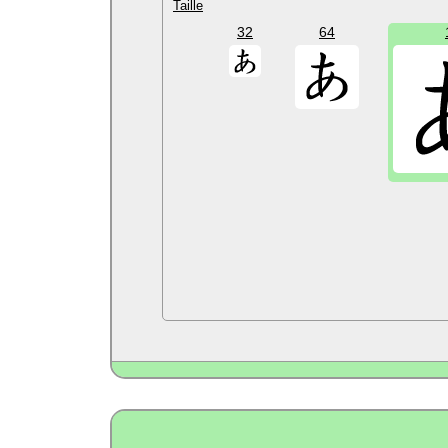
Taille
32
64