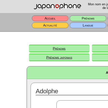
Mon nom en jap
de l
Accueil
Prénoms
Actualité
Langue
Prénoms
Prénoms japonais
A
Adolphe