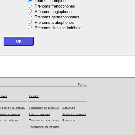
Toutes les origines
Prénoms francophones
Prénoms anglophones
Prénoms germanophones
Prénoms arabophones
Prénoms d'origine indéfinie
Top △
énoms
Langue
hercher un prénom
Prononcer le japonais
Exemples
uter un prénom
Lire le japonais
Taper en japonais
s les prénoms
Tracer les caractères
Exercices
Transcrire en japonais