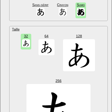
Sans-sérif
Crayon
Sumo
Taille
32
64
128
256