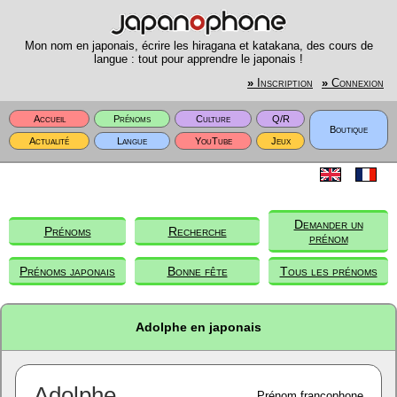
Mon nom en japonais, écrire les hiragana et katakana, des cours de
langue : tout pour apprendre le japonais !
»
Inscription
»
Connexion
Accueil
Prénoms
Culture
Q/R
Boutique
Actualité
Langue
YouTube
Jeux
Demander un
Prénoms
Recherche
prénom
Prénoms japonais
Bonne fête
Tous les prénoms
Adolphe en japonais
Adolphe
Prénom francophone