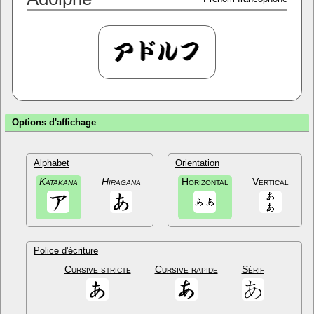
Options d'affichage
Alphabet
Orientation
Katakana
Hiragana
Horizontal
Vertical
Police d'écriture
Cursive stricte
Cursive rapide
Sérif