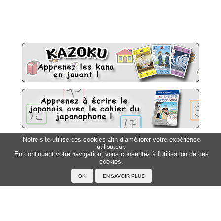
Notre site utilise des cookies afin d’améliorer votre expérience
utilisateur.
Sitemap
Top △
En continuant votre navigation, vous consentez à l'utilisation de ces
cookies.
Accueil
F.A.Q.
A propos du Japanophone
Mentions légales
Votre profil