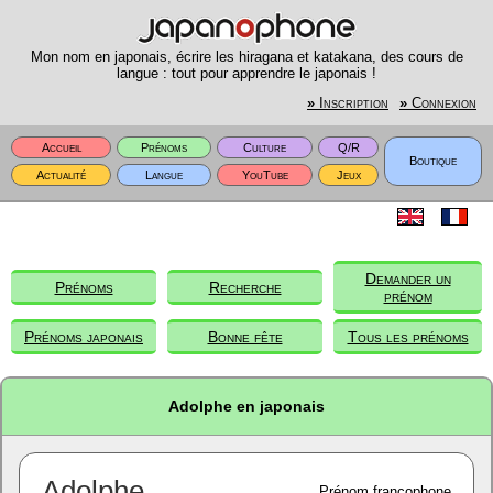
Mon nom en japonais, écrire les hiragana et katakana, des cours de
langue : tout pour apprendre le japonais !
»
Inscription
»
Connexion
Accueil
Prénoms
Culture
Q/R
Boutique
Actualité
Langue
YouTube
Jeux
Demander un
Prénoms
Recherche
prénom
Prénoms japonais
Bonne fête
Tous les prénoms
Adolphe en japonais
Adolphe
Prénom francophone