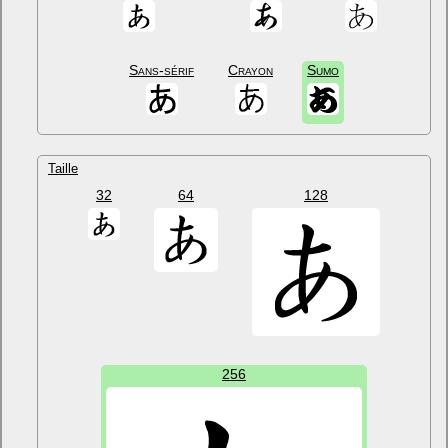
Sans-sérif
Crayon
Sumo
Taille
32
64
128
256