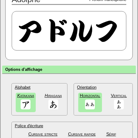
Options d'affichage
Alphabet
Orientation
Katakana
Hiragana
Horizontal
Vertical
Police d'écriture
Cursive stricte
Cursive rapide
Sérif