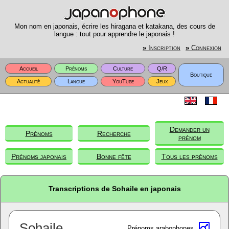
Mon nom en japonais, écrire les hiragana et katakana, des cours de
langue : tout pour apprendre le japonais !
»
Inscription
»
Connexion
Accueil
Prénoms
Culture
Q/R
Boutique
Actualité
Langue
YouTube
Jeux
Demander un
Prénoms
Recherche
prénom
Prénoms japonais
Bonne fête
Tous les prénoms
Transcriptions de Sohaile en japonais
Sohaile
Prénoms arabophones