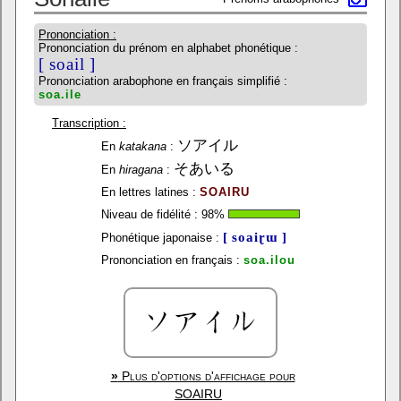
Prononciation :
Prononciation du prénom en alphabet phonétique :
[ soail ]
Prononciation arabophone en français simplifié :
soa.ile
Transcription :
ソアイル
En
katakana
:
そあいる
En
hiragana
:
En lettres latines :
SOAIRU
Niveau de fidélité :
98
%
[ soaiɽɯ ]
Phonétique japonaise :
Prononciation en français :
soa.ilou
»
Plus d'options d'affichage pour
SOAIRU