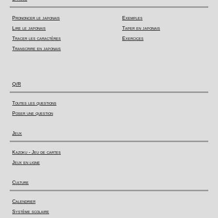
Prononcer le japonais
Exemples
Lire le japonais
Taper en japonais
Tracer les caractères
Exercices
Transcrire en japonais
Q/R
Toutes les questions
Poser une question
Jeux
Kazoku - Jeu de cartes
Jeux en ligne
Culture
Calendrier
Système scolaire