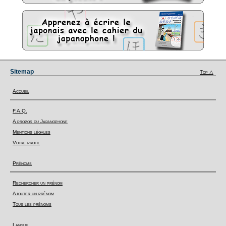
Sitemap
Top △
Accueil
F.A.Q.
A propos du Japanophone
Mentions légales
Votre profil
Prénoms
Rechercher un prénom
Ajouter un prénom
Tous les prénoms
Langue