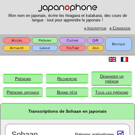
Mon nom en japonais, écrire les hiragana et katakana, des cours de
langue : tout pour apprendre le japonais !
»
Inscription
»
Connexion
Accueil
Prénoms
Culture
Q/R
Boutique
Actualité
Langue
YouTube
Jeux
Demander un
Prénoms
Recherche
prénom
Prénoms japonais
Bonne fête
Tous les prénoms
Transcriptions de Sohaan en japonais
Sohaan
Prénoms arabophones