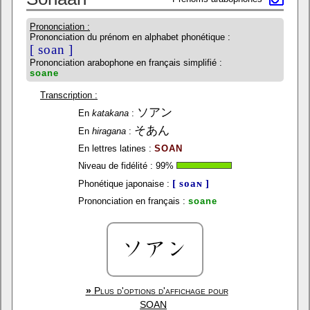
Prononciation :
Prononciation du prénom en alphabet phonétique :
[ soan ]
Prononciation arabophone en français simplifié :
soane
Transcription :
ソアン
En
katakana
:
そあん
En
hiragana
:
En lettres latines :
SOAN
Niveau de fidélité :
99
%
[ soaɴ ]
Phonétique japonaise :
Prononciation en français :
soane
»
Plus d'options d'affichage pour
SOAN