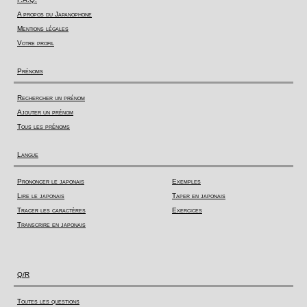
A propos du Japanophone
Mentions légales
Votre profil
Prénoms
Rechercher un prénom
Ajouter un prénom
Tous les prénoms
Langue
Prononcer le japonais
Exemples
Lire le japonais
Taper en japonais
Tracer les caractères
Exercices
Transcrire en japonais
Q/R
Toutes les questions