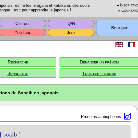
onais, écrire les hiragana et katakana, des cours
»
Inscriptio
angue : tout pour apprendre le japonais !
»
Connexio
Culture
Q/R
Boutique
YouTube
Jeux
Recherche
Demander un prénom
Bonne fête
Tous les prénoms
tions de Sohaib en japonais
Prénoms arabophones
[ soaib ]