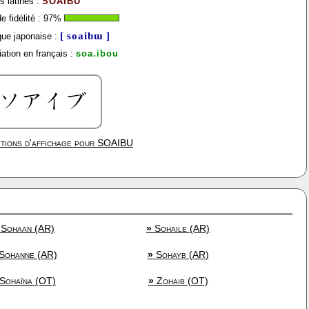
s latines :
SOAIBU
 fidélité :
97
%
[ soaibɯ ]
ue japonaise :
ation en français :
soa.ibou
tions d'affichage pour
SOAIBU
Sohaan (AR)
»
Sohaile (AR)
Sohanne (AR)
»
Sohayb (AR)
Sohaïna (OT)
»
Zohaib (OT)