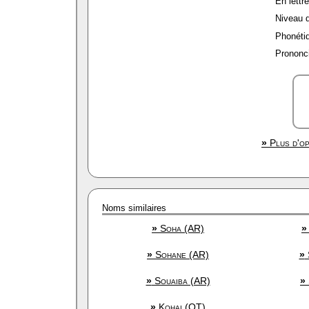
En lettre
Niveau de
Phonétiq
Prononci
»
Plus d'op
Noms similaires
»
Soha (AR)
»
»
Sohane (AR)
»
»
Souaiba (AR)
»
»
Kohai (OT)