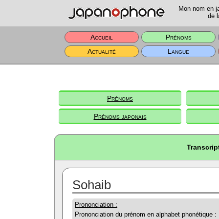
Mon nom en jap
de l
Accueil
Prénoms
Actualité
Langue
Prénoms
Prénoms japonais
Transcrip
Sohaib
Prononciation :
Prononciation du prénom en alphabet phonétique :