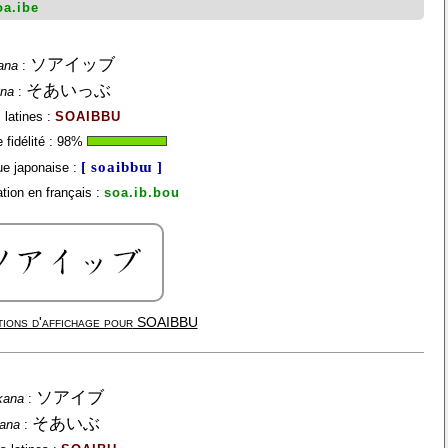
oa.ibe
ソアイッブ
ana
:
そあいっぶ
ana
:
 latines :
SOAIBBU
fidélité :
98
%
[ soaibbɯ ]
e japonaise :
tion en français :
soa.ib.bou
ions d'affichage pour
SOAIBBU
ソアイブ
kana
:
そあいぶ
gana
: