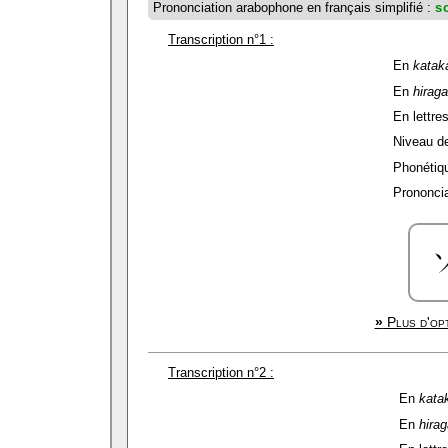
Prononciation arabophone en français simplifié :
s
Transcription n°1 :
En
katak
En
hirag
En lettres
Niveau de 
Phonétiqu
Prononcia
»
Plus d'opt
Transcription n°2 :
En
kata
En
hira