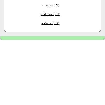
»
Laila (EN)
»
Mylah (FR)
»
Anila (FR)