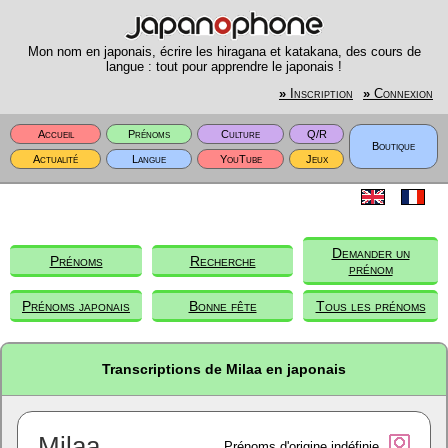
Mon nom en japonais, écrire les hiragana et katakana, des cours de
langue : tout pour apprendre le japonais !
»
Inscription
»
Connexion
Accueil
Prénoms
Culture
Q/R
Boutique
Actualité
Langue
YouTube
Jeux
Demander un
Prénoms
Recherche
prénom
Prénoms japonais
Bonne fête
Tous les prénoms
Transcriptions de Milaa en japonais
Milaa
Prénoms d'origine indéfinie