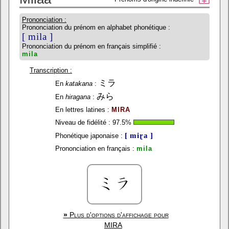
Prononciation :
Prononciation du prénom en alphabet phonétique :
[ mila ]
Prononciation du prénom en français simplifié :
mila
Transcription :
ミラ
En
katakana
:
みら
En
hiragana
:
En lettres latines :
MIRA
Niveau de fidélité :
97.5
%
[ miɽa ]
Phonétique japonaise :
Prononciation en français :
mila
»
Plus d'options d'affichage pour
MIRA