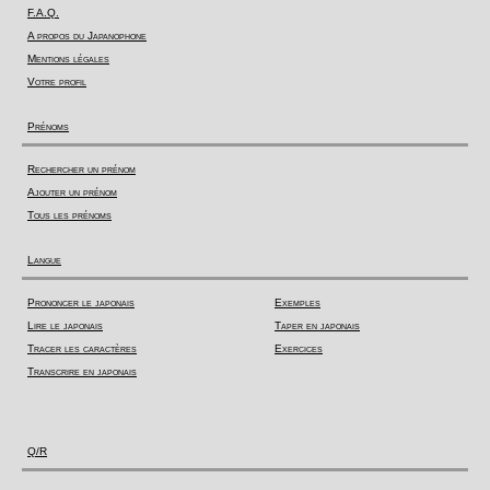
F.A.Q.
A propos du Japanophone
Mentions légales
Votre profil
Prénoms
Rechercher un prénom
Ajouter un prénom
Tous les prénoms
Langue
Prononcer le japonais
Exemples
Lire le japonais
Taper en japonais
Tracer les caractères
Exercices
Transcrire en japonais
Q/R