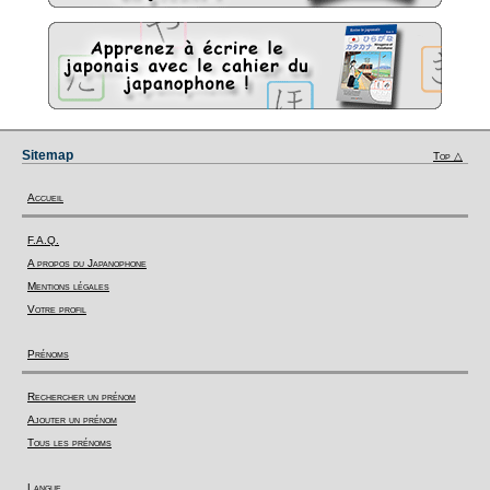
Sitemap
Top △
Accueil
F.A.Q.
A propos du Japanophone
Mentions légales
Votre profil
Prénoms
Rechercher un prénom
Ajouter un prénom
Tous les prénoms
Langue