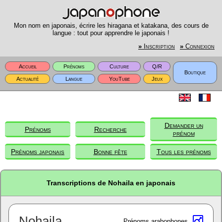
Mon nom en japonais, écrire les hiragana et katakana, des cours de
langue : tout pour apprendre le japonais !
»
Inscription
»
Connexion
Accueil
Prénoms
Culture
Q/R
Boutique
Actualité
Langue
YouTube
Jeux
Demander un
Prénoms
Recherche
prénom
Prénoms japonais
Bonne fête
Tous les prénoms
Transcriptions de Nohaila en japonais
Nohaila
Prénoms arabophones