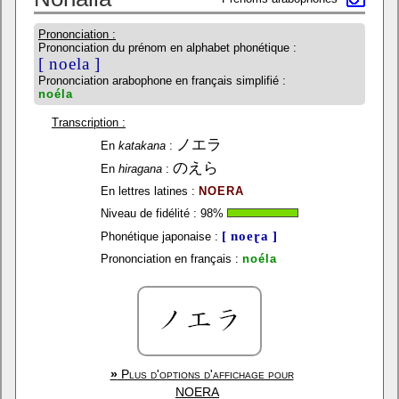
Prononciation :
Prononciation du prénom en alphabet phonétique :
[ noela ]
Prononciation arabophone en français simplifié :
noéla
Transcription :
ノエラ
En
katakana
:
のえら
En
hiragana
:
En lettres latines :
NOERA
Niveau de fidélité :
98
%
[ noeɽa ]
Phonétique japonaise :
Prononciation en français :
noéla
»
Plus d'options d'affichage pour
NOERA