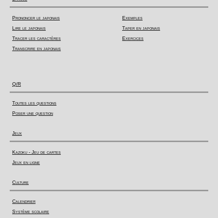
Prononcer le japonais
Exemples
Lire le japonais
Taper en japonais
Tracer les caractères
Exercices
Transcrire en japonais
Q/R
Toutes les questions
Poser une question
Jeux
Kazoku - Jeu de cartes
Jeux en ligne
Culture
Calendrier
Système scolaire