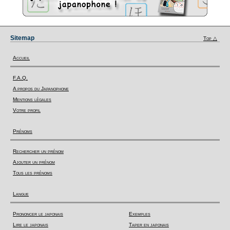
Sitemap
Top △
Accueil
F.A.Q.
A propos du Japanophone
Mentions légales
Votre profil
Prénoms
Rechercher un prénom
Ajouter un prénom
Tous les prénoms
Langue
Prononcer le japonais
Exemples
Lire le japonais
Taper en japonais