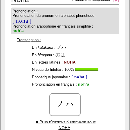
Prononciation :
Prononciation du prénom en alphabet phonétique :
[ noha ]
Prononciation arabophone en français simplifié :
noh'a
Transcription :
ノハ
En
katakana
:
のは
En
hiragana
:
En lettres latines :
NOHA
Niveau de fidélité :
100
%
[ noha ]
Phonétique japonaise :
Prononciation en français :
noh'a
»
Plus d'options d'affichage pour
NOHA