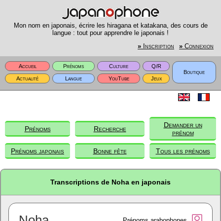
Mon nom en japonais, écrire les hiragana et katakana, des cours de
langue : tout pour apprendre le japonais !
»
Inscription
»
Connexion
Accueil
Prénoms
Culture
Q/R
Boutique
Actualité
Langue
YouTube
Jeux
Demander un
Prénoms
Recherche
prénom
Prénoms japonais
Bonne fête
Tous les prénoms
Transcriptions de Noha en japonais
Noha
Prénoms arabophones