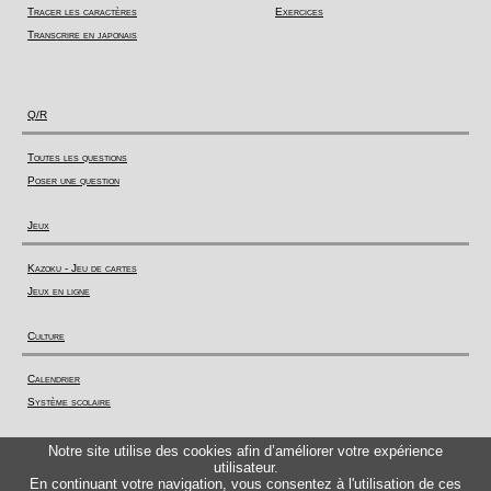
Tracer les caractères
Exercices
Transcrire en japonais
Q/R
Toutes les questions
Poser une question
Jeux
Kazoku - Jeu de cartes
Jeux en ligne
Culture
Calendrier
Système scolaire
Actualité
Notre site utilise des cookies afin d’améliorer votre expérience
utilisateur.
En continuant votre navigation, vous consentez à l'utilisation de ces
Ruby News