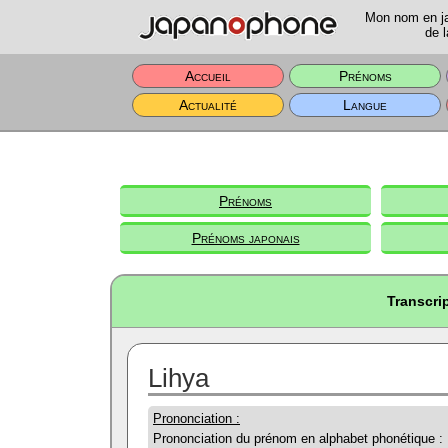
Mon nom en jap
de l
Accueil
Prénoms
Actualité
Langue
Prénoms
Prénoms japonais
Transcri
Lihya
Prononciation :
Prononciation du prénom en alphabet phonétique :