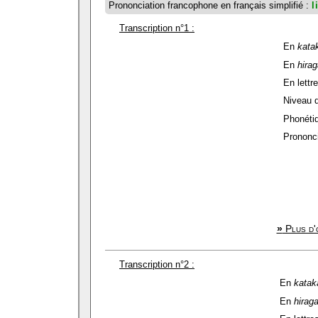
Prononciation francophone en français simplifié :
l
Transcription n°1 :
En
kata
En
hira
En lettre
Niveau de
Phonétiq
Prononci
»
Plus d'
Transcription n°2 :
En
katak
En
hirag