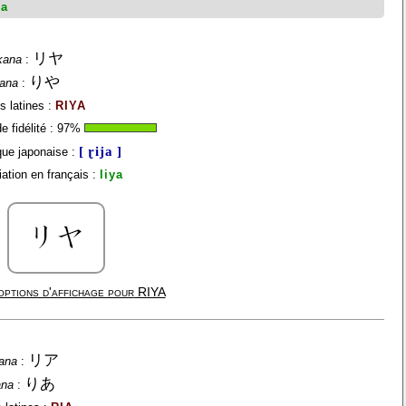
ia
リヤ
kana
:
りや
gana
:
s latines :
RIYA
 fidélité :
97
%
[ ɽija ]
ue japonaise :
ation en français :
liya
options d'affichage pour
RIYA
リア
ana
:
りあ
ana
: