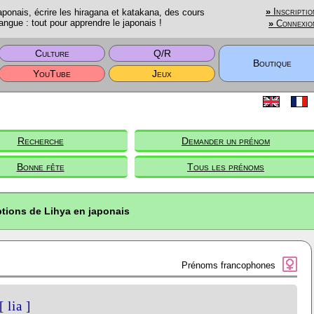
onais, écrire les hiragana et katakana, des cours
»
Inscriptio
angue : tout pour apprendre le japonais !
»
Connexio
Culture
Q/R
Boutique
YouTube
Jeux
Recherche
Demander un prénom
Bonne fête
Tous les prénoms
ptions de Lihya en japonais
Prénoms francophones
[ lia ]