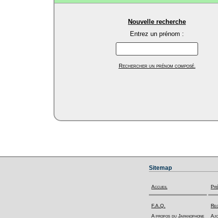
Nouvelle recherche
Entrez un prénom :
Rechercher un prénom composé.
Sitemap
Accueil
Pr
F.A.Q.
Rec
A propos du Japanophone
Ajo