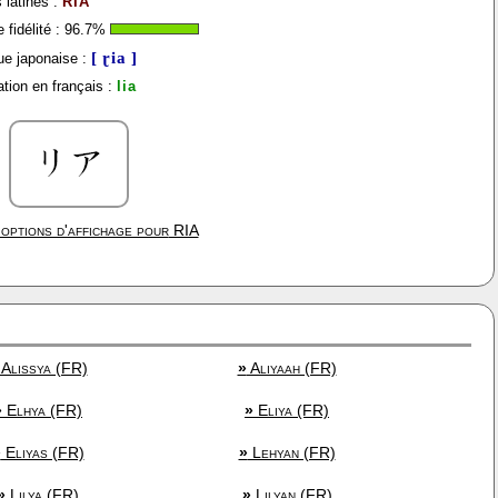
 latines :
RIA
fidélité :
96.7
%
[ ɽia ]
e japonaise :
tion en français :
lia
options d'affichage pour
RIA
Alissya (FR)
»
Aliyaah (FR)
»
Elhya (FR)
»
Eliya (FR)
»
Eliyas (FR)
»
Lehyan (FR)
»
Lilya (FR)
»
Lilyan (FR)