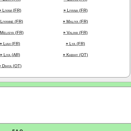
»
Liyam (FR)
»
Liyana (FR)
Liyanne (FR)
»
Maliya (FR)
Melisya (FR)
»
Valiha (FR)
»
Liah (FR)
»
Lya (FR)
»
Liya (AR)
»
Kabihy (OT)
»
Dihya (OT)