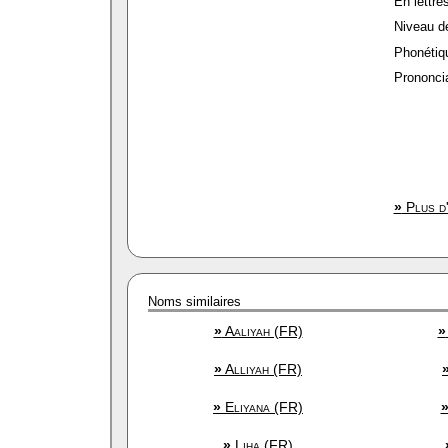
En lettres
Niveau de 
Phonétiqu
Prononcia
»
Plus d'
Noms similaires
»
Aaliyah (FR)
»
»
Alliyah (FR)
»
Eliyana (FR)
»
Liha (FR)