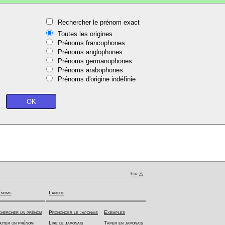
Rechercher le prénom exact
Toutes les origines
Prénoms francophones
Prénoms anglophones
Prénoms germanophones
Prénoms arabophones
Prénoms d'origine indéfinie
Top △
énoms
Langue
hercher un prénom
Prononcer le japonais
Exemples
uter un prénom
Lire le japonais
Taper en japonais