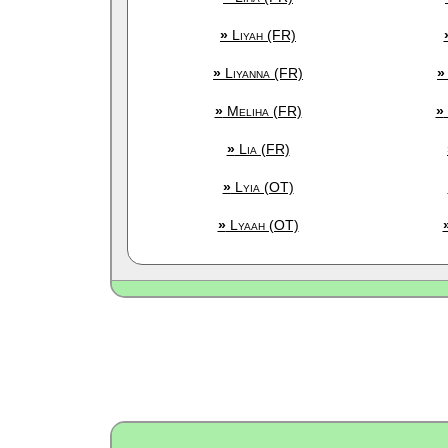
»
Liyah (FR)
»
Liyanna (FR)
»
»
Meliha (FR)
»
»
Lia (FR)
»
Lyia (OT)
»
Lyaah (OT)