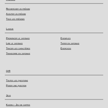
Rechercher un prénom
Ajouter un prénom
Tous les prénoms
Langue
Prononcer le japonais
Exemples
Lire le japonais
Taper en japonais
Tracer les caractères
Exercices
Transcrire en japonais
Q/R
Toutes les questions
Poser une question
Jeux
Kazoku - Jeu de cartes