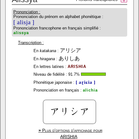
Prononciation :
Prononciation du prénom en alphabet phonétique :
[ alisja ]
Prononciation francophone en français simplifié :
alissya
Transcription :
アリシア
En
katakana
:
ありしあ
En
hiragana
:
En lettres latines :
ARISHIA
Niveau de fidélité :
91.7
%
[ aɽiɕia ]
Phonétique japonaise :
Prononciation en français :
alichia
»
Plus d'options d'affichage pour
ARISHIA