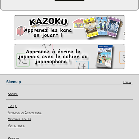
Sitemap
Top △
Accueil
F.A.Q.
A propos du Japanophone
Mentions légales
Votre profil
Prénoms