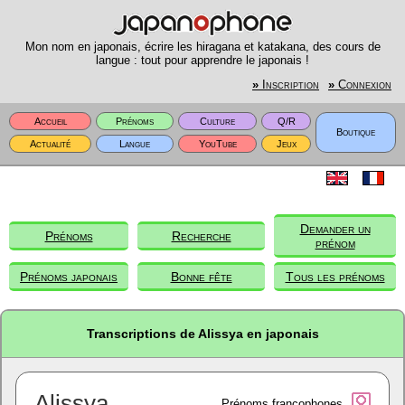
Mon nom en japonais, écrire les hiragana et katakana, des cours de
langue : tout pour apprendre le japonais !
»
Inscription
»
Connexion
Accueil
Prénoms
Culture
Q/R
Boutique
Actualité
Langue
YouTube
Jeux
Demander un
Prénoms
Recherche
prénom
Prénoms japonais
Bonne fête
Tous les prénoms
Transcriptions de Alissya en japonais
Alissya
Prénoms francophones