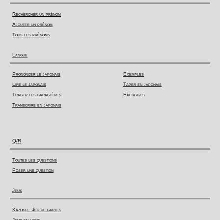
Rechercher un prénom
Ajouter un prénom
Tous les prénoms
Langue
Prononcer le japonais
Exemples
Lire le japonais
Taper en japonais
Tracer les caractères
Exercices
Transcrire en japonais
Q/R
Toutes les questions
Poser une question
Jeux
Kazoku - Jeu de cartes
Jeux en ligne