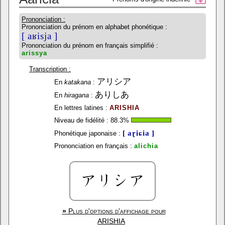
Prononciation :
Prononciation du prénom en alphabet phonétique :
[ aʁisja ]
Prononciation du prénom en français simplifié :
arissya
Transcription :
アリシア
En
katakana
:
ありしあ
En
hiragana
:
En lettres latines :
ARISHIA
Niveau de fidélité :
88.3
%
[ aɽiɕia ]
Phonétique japonaise :
Prononciation en français :
alichia
»
Plus d'options d'affichage pour
ARISHIA