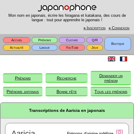
Mon nom en japonais, écrire les hiragana et katakana, des cours de
langue : tout pour apprendre le japonais !
»
Inscription
»
Connexion
Accueil
Prénoms
Culture
Q/R
Boutique
Actualité
Langue
YouTube
Jeux
Demander un
Prénoms
Recherche
prénom
Prénoms japonais
Bonne fête
Tous les prénoms
Transcriptions de Aaricia en japonais
Aaricia
Prénoms d'origine indéfinie