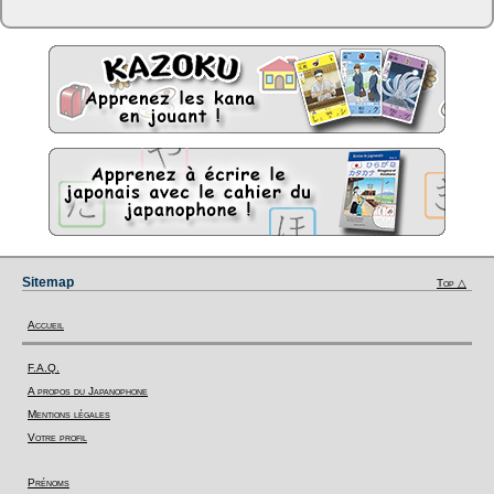
Sitemap
Top △
Accueil
F.A.Q.
A propos du Japanophone
Mentions légales
Votre profil
Prénoms