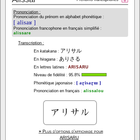
Prononciation :
Prononciation du prénom en alphabet phonétique :
[ alisaʁ ]
Prononciation francophone en français simplifié :
alissare
Transcription :
アリサル
En
katakana
:
ありさる
En
hiragana
:
En lettres latines :
ARISARU
Niveau de fidélité :
95.8
%
[ aɽisaɽɯ ]
Phonétique japonaise :
Prononciation en français :
alissalou
»
Plus d'options d'affichage pour
ARISARU