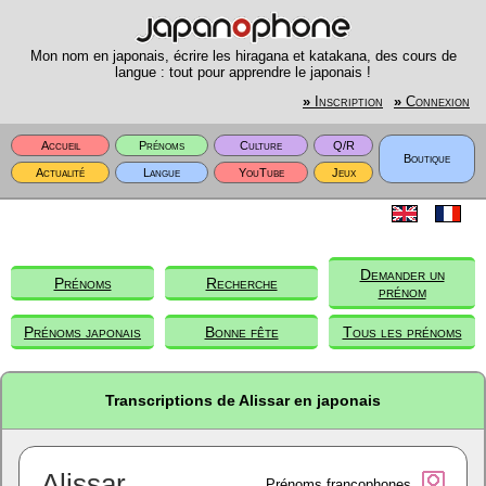
Mon nom en japonais, écrire les hiragana et katakana, des cours de
langue : tout pour apprendre le japonais !
»
Inscription
»
Connexion
Accueil
Prénoms
Culture
Q/R
Boutique
Actualité
Langue
YouTube
Jeux
Demander un
Prénoms
Recherche
prénom
Prénoms japonais
Bonne fête
Tous les prénoms
Transcriptions de Alissar en japonais
Alissar
Prénoms francophones