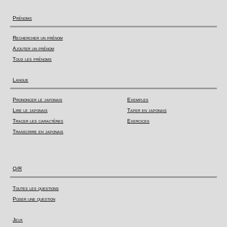
Prénoms
Rechercher un prénom
Ajouter un prénom
Tous les prénoms
Langue
Prononcer le japonais
Exemples
Lire le japonais
Taper en japonais
Tracer les caractères
Exercices
Transcrire en japonais
Q/R
Toutes les questions
Poser une question
Jeux