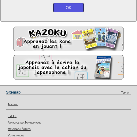
Sitemap
Top △
Accueil
F.A.Q.
A propos du Japanophone
Mentions légales
Votre profil