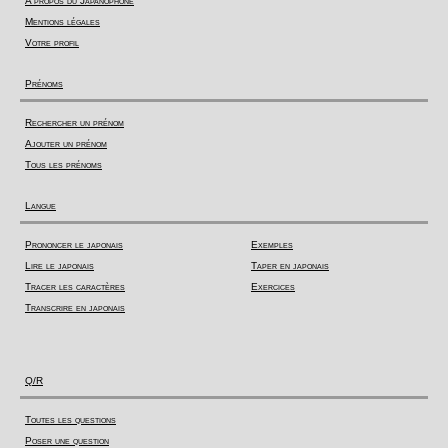
A propos du Japanophone
Mentions légales
Votre profil
Prénoms
Rechercher un prénom
Ajouter un prénom
Tous les prénoms
Langue
Prononcer le japonais
Exemples
Lire le japonais
Taper en japonais
Tracer les caractères
Exercices
Transcrire en japonais
Q/R
Toutes les questions
Poser une question