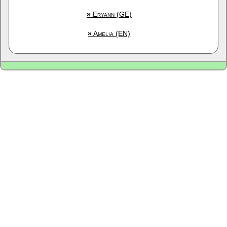
»
Eryann (GE)
»
Amelia (EN)