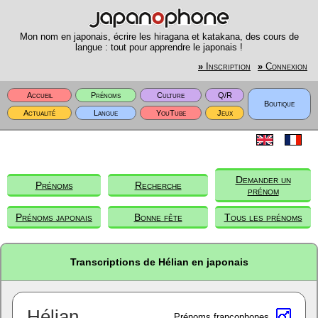
Mon nom en japonais, écrire les hiragana et katakana, des cours de
langue : tout pour apprendre le japonais !
»
Inscription
»
Connexion
Accueil
Prénoms
Culture
Q/R
Boutique
Actualité
Langue
YouTube
Jeux
Demander un
Prénoms
Recherche
prénom
Prénoms japonais
Bonne fête
Tous les prénoms
Transcriptions de Hélian en japonais
Hélian
Prénoms francophones