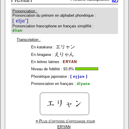
Prononciation :
Prononciation du prénom en alphabet phonétique :
[ eljɑ̃ ]
Prononciation francophone en français simplifié :
élian
Transcription :
エリャン
En
katakana
:
えりゃん
En
hiragana
:
En lettres latines :
ERYAN
Niveau de fidélité :
93.8
%
[ eɽjaɴ ]
Phonétique japonaise :
Prononciation en français :
élyane
»
Plus d'options d'affichage pour
ERYAN