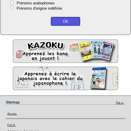
Prénoms arabophones
Prénoms d'origine indéfinie
Sitemap
Top △
Accueil
F.A.Q.