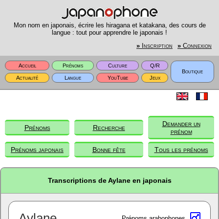
Mon nom en japonais, écrire les hiragana et katakana, des cours de
langue : tout pour apprendre le japonais !
»
Inscription
»
Connexion
Accueil
Prénoms
Culture
Q/R
Boutique
Actualité
Langue
YouTube
Jeux
Demander un
Prénoms
Recherche
prénom
Prénoms japonais
Bonne fête
Tous les prénoms
Transcriptions de Aylane en japonais
Aylane
Prénoms arabophones