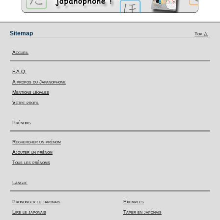
Sitemap
Top △
Accueil
F.A.Q.
A propos du Japanophone
Mentions légales
Votre profil
Prénoms
Rechercher un prénom
Ajouter un prénom
Tous les prénoms
Langue
Prononcer le japonais
Exemples
Lire le japonais
Taper en japonais