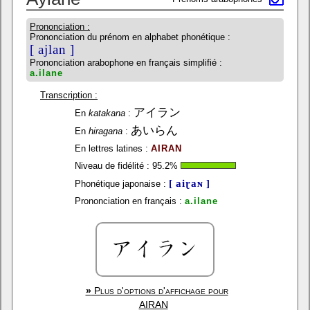
Prononciation :
Prononciation du prénom en alphabet phonétique :
[ ajlan ]
Prononciation arabophone en français simplifié :
a.ilane
Transcription :
アイラン
En
katakana
:
あいらん
En
hiragana
:
En lettres latines :
AIRAN
Niveau de fidélité :
95.2
%
[ aiɽaɴ ]
Phonétique japonaise :
Prononciation en français :
a.ilane
»
Plus d'options d'affichage pour
AIRAN